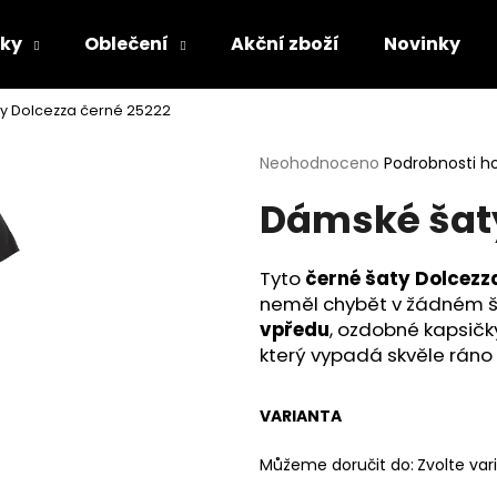
lky
Oblečení
Akční zboží
Novinky
y Dolcezza černé 25222
Co potřebujete najít?
Průměrné
Neohodnoceno
Podrobnosti h
hodnocení
Dámské šaty
produktu
HLEDAT
je
0,0
z
Tyto
černé šaty Dolcezz
5
Doporučujeme
neměl chybět v žádném ša
hvězdiček.
vpředu
, ozdobné kapsičk
který vypadá skvěle ráno i 
VARIANTA
Můžeme doručit do:
Zvolte var