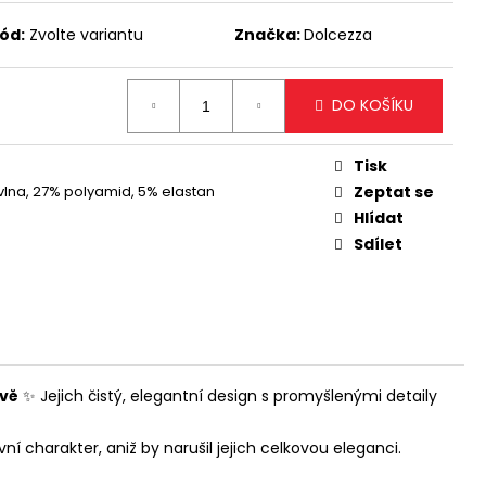
ODLOUHLÁ KABELKA NA
TÝM DETAILEM
ód:
Zvolte variantu
Značka:
Dolcezza
DO KOŠÍKU
Tisk
lna, 27% polyamid, 5% elastan
Zeptat se
Hlídat
Sdílet
rvě
✨ Jejich čistý, elegantní design s promyšlenými detaily
 charakter, aniž by narušil jejich celkovou eleganci.