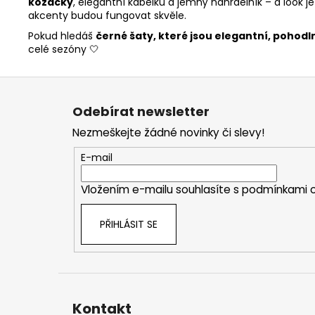
kozačky
, elegantní kabelku a jemný náhrdelník – a look 
akcenty budou fungovat skvěle.
Pokud hledáš
černé šaty, které jsou elegantní, pohod
celé sezóny 🤍
Z
á
Odebírat newsletter
p
Nezmeškejte žádné novinky či slevy!
a
t
E-mail
í
Vložením e-mailu souhlasíte s
podmínkami o
PŘIHLÁSIT SE
Kontakt