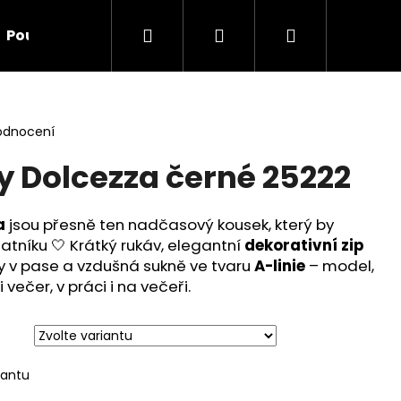
Hledat
Přihlášení
Nákupní
Poukazy
Doplňky
O nás
Kontakt
Ve
košík
odnocení
 Dolcezza černé 25222
a
jsou přesně ten nadčasový kousek, který by
tníku 🤍 Krátký rukáv, elegantní
dekorativní zip
y v pase a vzdušná sukně ve tvaru
A-linie
– model,
večer, v práci i na večeři.
Následující
iantu