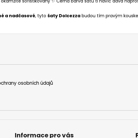
je okamžitě sofistikovaný ✨ Černá barva šatů ti navíc dává napro
lné a nadčasové
, tyto
šaty Dolcezza
budou tím pravým kouskem 
chrany osobních údajů
Informace pro vás