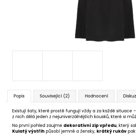
ELEGANTNÍ KRÉMOVÁ KABELKA SE
ZLATÝM ŘETÍZKEM
699 Kč
Popis
Související (2)
Hodnocení
Disku
Existují šaty, které prostě fungují vždy a za každé situace
z nich dělá jeden z nejuniverzálnějších kousků, které si můž
Na první pohled zaujme
dekorativní zip vpředu
, který s
Kulatý výstřih
působí jemně a žensky,
krátký rukáv
pak 