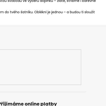
stou svobodu ve výběru doplňků – zlaté, stříbrné i barevné
do tvého šatníku. Oblékni je jednou – a budou ti sloužit
Přijímáme online platby