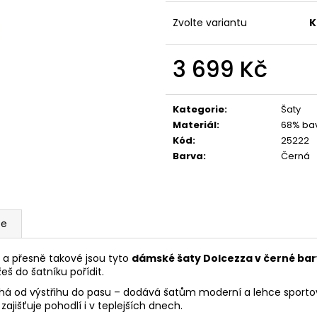
KRÉMOVÁ PODLOUHLÁ KABELKA NA
TMAVĚ HNĚDÁ P
RAMENO SE ZLATÝM DETAILEM
RAMENO SE ZLA
Zvolte variantu
K
1 199 Kč
1 199 Kč
3 699 Kč
Měrná
cena:
Kategorie
:
Šaty
Materiál
:
68% bav
Kód
:
25222
Barva
:
Černá
ze
 – a přesně takové jsou tyto
dámské šaty Dolcezza v černé ba
eš do šatníku pořídit.
ahá od výstřihu do pasu – dodává šatům moderní a lehce sportovní
zajišťuje pohodlí i v teplejších dnech.