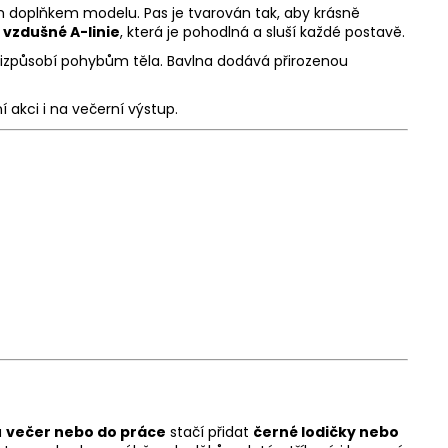
m doplňkem modelu. Pas je tvarován tak, aby krásně
o
vzdušné A-linie
, která je pohodlná a sluší každé postavě.
 přizpůsobí pohybům těla. Bavlna dodává přirozenou
 akci i na večerní výstup.
a
večer nebo do práce
stačí přidat
černé lodičky nebo