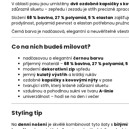
V oblasti pasu jsou umístěny
dvě ozdobné kapsičky s k
zdůraznil siluetu – zepředu i zezadu je střih precizně zpr
Složení
68 % bavlna, 27 % polyamid, 5 % elastan
zajišťu
prodyšnost, polyamid pevnost a elastan potřebnou pružnos
Černá barva je nadčasová, elegantní a neuvěřitelně všestra
Co na nich budeš milovat?
nadčasovou a elegantní
černou barvu
příjemný materiál –
68 % bavlna, 27 % polyamid, 5
moderní
dekorativní zip
vpředu
jemný
kulatý výstřih
a krátký rukáv
ozdobné
kapsičky s kovovými nýty
v pase
tvarující střih, který krásně zdůrazní siluetu
vzdušnou a pohodlnou sukni ve tvaru
A-linie
univerzálnost – hodí se na den i večer
Styling tip
Na
denní nošení
je skvělé kombinovat tyto šaty s
bílými