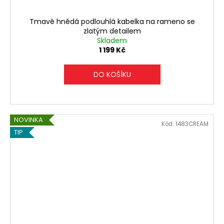
Tmavě hnědá podlouhlá kabelka na rameno se
zlatým detailem
Skladem
1 199 Kč
DO KOŠÍKU
NOVINKA
Kód:
1483CREAM
TIP