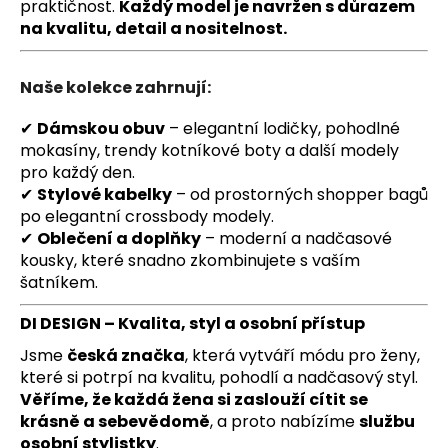
praktičnost.
Každý model je navržen s důrazem
na kvalitu, detail a nositelnost.
Naše kolekce zahrnují:
✔
Dámskou obuv
– elegantní lodičky, pohodlné
mokasíny, trendy kotníkové boty a další modely
pro každý den.
✔
Stylové kabelky
– od prostorných shopper bagů
po elegantní crossbody modely.
✔
Oblečení a doplňky
– moderní a nadčasové
kousky, které snadno zkombinujete s vaším
šatníkem.
DI DESIGN – Kvalita, styl a osobní přístup
Jsme
česká značka
, která vytváří módu pro ženy,
které si potrpí na kvalitu, pohodlí a nadčasový styl.
Věříme, že každá žena si zaslouží cítit se
krásně a sebevědomě
, a proto nabízíme
službu
osobní stylistky
.