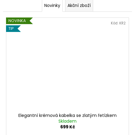
č
Novinky
Akční zboží
e
n
NOVINKA
Kód:
KR2
TIP
í
Elegantní krémová kabelka se zlatým řetízkem
Skladem
699 Kč