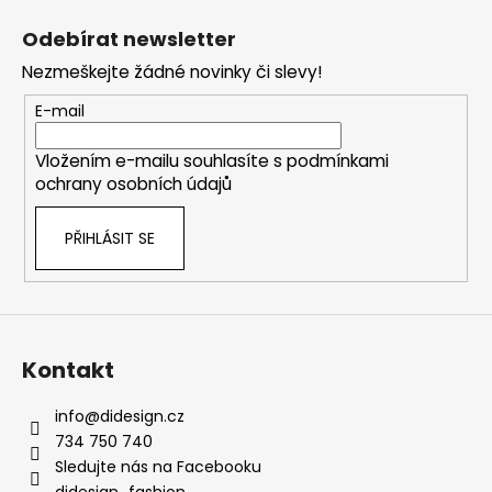
á
Odebírat newsletter
p
Nezmeškejte žádné novinky či slevy!
a
t
E-mail
í
Vložením e-mailu souhlasíte s
podmínkami
ochrany osobních údajů
PŘIHLÁSIT SE
Kontakt
info
@
didesign.cz
734 750 740
Sledujte nás na Facebooku