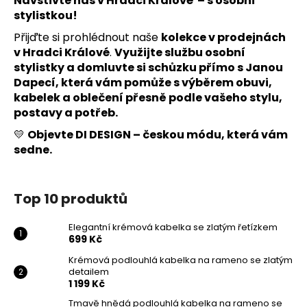
Navštivte nás v Hradci Králové – s osobní
stylistkou!
Přijďte si prohlédnout naše
kolekce v prodejnách
v Hradci Králové
.
Využijte službu osobní
stylistky a domluvte si schůzku přímo s Janou
Dapecí, která vám pomůže s výběrem obuvi,
kabelek a oblečení přesně podle vašeho stylu,
postavy a potřeb.
💛
Objevte DI DESIGN – českou módu, která vám
sedne.
Top 10 produktů
Elegantní krémová kabelka se zlatým řetízkem
699 Kč
Krémová podlouhlá kabelka na rameno se zlatým
detailem
1 199 Kč
Tmavě hnědá podlouhlá kabelka na rameno se