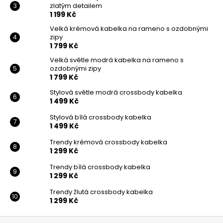
zlatým detailem
1 199 Kč
Velká krémová kabelka na rameno s ozdobnými
zipy
1 799 Kč
Velká světle modrá kabelka na rameno s
ozdobnými zipy
1 799 Kč
Stylová světle modrá crossbody kabelka
1 499 Kč
Stylová bílá crossbody kabelka
1 499 Kč
Trendy krémová crossbody kabelka
1 299 Kč
Trendy bílá crossbody kabelka
1 299 Kč
Trendy žlutá crossbody kabelka
1 299 Kč
Z