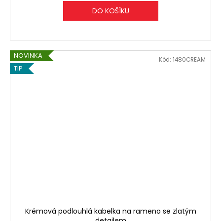
DO KOŠÍKU
NOVINKA
Kód:
1480CREAM
TIP
Krémová podlouhlá kabelka na rameno se zlatým
detailem