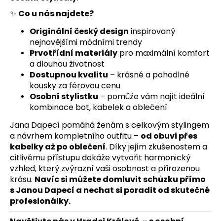
✨
Co u nás najdete?
Originální český design
inspirovaný
nejnovějšími módními trendy
Prvotřídní materiály
pro maximální komfort
a dlouhou životnost
Dostupnou kvalitu
– krásné a pohodlné
kousky za férovou cenu
Osobní stylistku
– pomůže vám najít ideální
kombinace bot, kabelek a oblečení
Jana Dapecí pomáhá ženám s celkovým stylingem
a návrhem kompletního outfitu –
od obuvi přes
kabelky až po oblečení
. Díky jejím zkušenostem a
citlivému přístupu dokáže vytvořit harmonický
vzhled, který zvýrazní vaši osobnost a přirozenou
krásu.
Navíc si můžete domluvit schůzku přímo
s Janou Dapecí a nechat si poradit od skutečné
profesionálky.