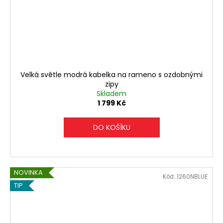
Velká světle modrá kabelka na rameno s ozdobnými
zipy
Skladem
1 799 Kč
DO KOŠÍKU
NOVINKA
Kód:
1260NBLUE
TIP