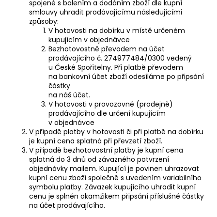
spojené s balením a dodáním zboží dle kupní
smlouvy uhradit prodávajícímu následujícími
způsoby:
V hotovosti na dobírku v místě určeném
kupujícím v objednávce
Bezhotovostně převodem na účet
prodávajícího č. 274977484/0300 vedený
u České Spořitelny. Při platbě převodem
na bankovní účet zboží odesíláme po připsání
částky
na náš účet.
V hotovosti v provozovně (prodejně)
prodávajícího dle určení kupujícím
v objednávce
V případě platby v hotovosti či při platbě na dobírku
je kupní cena splatná při převzetí zboží.
V případě bezhotovostní platby je kupní cena
splatná do 3 dnů od závazného potvrzení
objednávky mailem. Kupující je povinen uhrazovat
kupní cenu zboží společně s uvedením variabilního
symbolu platby. Závazek kupujícího uhradit kupní
cenu je splněn okamžikem připsání příslušné částky
na účet prodávajícího.