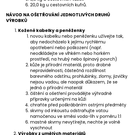
20,0 kg u cestovních kufrů.
NÁVOD NA OŠETŘOVÁNÍ JEDNOTLIVÝCH DRUHŮ
VÝROBKŮ
Kožené kabelky a peněženky
novou kabelku nebo peněženku užívejte tak,
aby nedocházelo k jejímu rychlému
opotřebení nebo poškození (např.
neodkládejte ve vlhkém nebo horkém
prostředí, na hrubý nebo špinavý povrch)
kůže je přírodní materiál, proto drobné
nepravidelnosti, částečná rozdílnost
barevného odstínu, prohlubinky, zlomy, jizvičky
nejsou vadou, ale naopak důkazem, že se
jedná o přírodní materiál
čištění a ošetření provádějte výhradně
přípravky určenými na kůži
chraňte před poškrábáním ostrými předměty
skvrny od inkoustu odstraňujte vatou
namočenou ve směsi voda-líh v poměru 1:1
mastné skvrny nevytírejte, nechte je volně
vyschnout
Výrobky z umělých materiálů