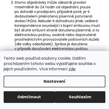
Storno objednávky může zákazník provést
maximálně do 24 hodin od objednání, pouze
po dohodě s prodejcem, případně poté, je-li
dodavatelem překročena písemně potvrzená
dodací lhůta. Nebude-li dohodnuto jinak, veškerá
korespondence související s kupní smlouvou musí
být druhé smluvní straně doručena písemně, a to
elektronickou poštou, osobně nebo doporučeně
prostřednictvím provozovatele poštovních služeb
(dle volby odesílatele). Zpráva je doručena
v případě doručování elektronickou poštou
okamžikem jejího přijetí na server příchozí pošty,
v případě doručování osobně či prostřednictvím
Tento web používá soubory cookie. Dalším
provozovatele poštovních služeb převzetím zásilky
procházením tohoto webu vyjadřujete souhlas s
adresátem; v případě doručování osobně či
jejich používáním.. Více informací
zde
.
prostřednictvím provozovatele poštovních služeb
též odepřením přijetí zásilky, odepře-li adresát
zásilku převzít; v případě doručování
Nastavení
prostřednictvím provozovatel poštovních služeb
uplynutím lhůty 5 dnů od uložení zásilky a dání
výzvy adresátovi k převzetí uložené zásilky, a to i v
Odmítnout
Souhlasím
případě, že se adresát o uložení nedozvěděl.
Je – li některé ustanovení obchodních podmínek
neplatné nebo neúčinné, nebo se takovým stane,