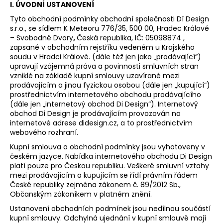
I. ÚVODNÍ USTANOVENÍ
a
Tyto obchodní podmínky obchodní společnosti Dì Design
j
s.r.o., se sídlem K Meteoru 776/35, 500 00, Hradec Králové
í
– Svobodné Dvory
,
Česká republika, IČ: 05098874 ,
zapsané v obchodním rejstříku vedeném u Krajského
t
soudu v Hradci Králové. (dále též jen jako „prodávající“)
?
upravují vzájemná práva a povinnosti smluvních stran
vzniklé na základě kupní smlouvy uzavírané mezi
prodávajícím a jinou fyzickou osobou (dále jen „kupující“)
prostřednictvím internetového obchodu prodávajícího
(dále jen „internetový obchod Di Design“). Internetový
obchod Di Design je prodávajícím provozován na
HLEDAT
internetové adrese
didesign.cz
, a to prostřednictvím
webového rozhraní.
Kupní smlouva a obchodní podmínky jsou vyhotoveny v
českém jazyce. Nabídka internetového obchodu Di Design
D
platí pouze pro Českou republiku. Veškeré smluvní vztahy
o
mezi prodávajícím a kupujícím se řídí právním řádem
p
České republiky zejména zákonem č. 89/2012 Sb.,
o
Občanským zákoníkem v platném znění.
r
Ustanovení obchodních podmínek jsou nedílnou součástí
u
kupní smlouvy. Odchylná ujednání v kupní smlouvě mají