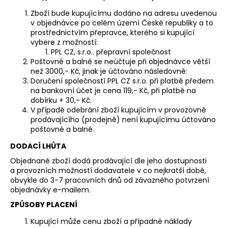
Zboží bude kupujícímu dodáno na adresu uvedenou
v objednávce po celém území České republiky a to
prostřednictvím přepravce, kterého si kupující
vybere z možností:
PPL CZ, s.r.o.. přepravní společnost
Poštovné a balné se neúčtuje při objednávce větší
než 3000,- Kč, jinak je účtováno následovně:
Doručení společností PPL CZ s.r.o. při platbě předem
na bankovní účet je cena 119,- Kč, při platbě na
dobírku + 30,- Kč.
V případě odebrání zboží kupujícím v provozovně
prodávajícího (prodejně) není kupujícímu účtováno
poštovné a balné.
DODACÍ LHŮTA
Objednané zboží dodá prodávající dle jeho dostupnosti
a provozních možností dodavatele v co nejkratší době,
obvykle do 3-7 pracovních dnů od závazného potvrzení
objednávky e-mailem.
ZPŮSOBY PLACENÍ
Kupující může cenu zboží a případné náklady