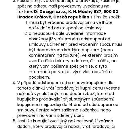
Pokud jste již zboží obdržel/a a převzal/a, zašlete jej
zpět na adresu naší provozovny uvedenou na
faktuře:
Dì Design s.r.o., K. H. Máchy 637, 500 02
Hradec Králové, Česká republika
s tím, že zboží::
musí být vráceno prodávajícímu ve lhůtě
do 14 dní od odstoupení od smlouvy,
a nebudou-li dále uvedené informace
obsaženy již v písemném odstoupení od
smlouvy učiněném před vrácením zboží, musí
být doprovázeno krátkým dopisem (nebo
komentářem na faktuře), ve kterém prosím
uveďte číslo faktury a datum, číslo účtu, na
který Vám pošleme zpět peníze, a tyto
informace potvrďte svým vlastnoručním
podpisem.
V případě odstoupení od smlouvy kupujícím dle
tohoto článku vrátí prodávající kupní cenu (včetně
nákladů vynaložených na dodání zboží, které od
kupujícího prodávající přijal, stejným způsobem)
kupujícímu nejpozději do 14 dnů od odstoupení od
smlouvy. Peníze Vám zašleme složenkou nebo
převodem na Vámi sdělený účet.
Jestliže kupující zvolil jiný než nejlevnější způsob
dodání, který prodávající nabízí, vrátí prodávající