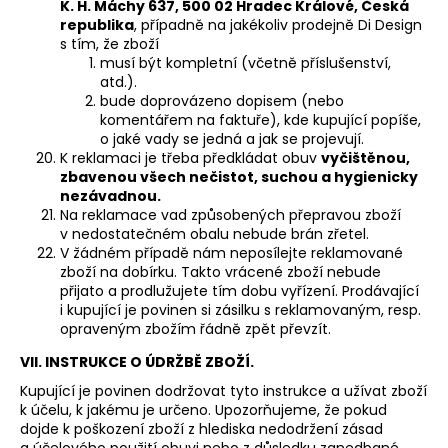
K. H. Máchy 637, 500 02 Hradec Králové, Česká
republika
, případně na jakékoliv prodejně Di Design
s tím, že zboží
musí být kompletní (včetně příslušenství,
atd.).
bude doprovázeno dopisem (nebo
komentářem na faktuře), kde kupující popíše,
o jaké vady se jedná a jak se projevují.
K reklamaci je třeba předkládat obuv
vyčištěnou,
zbavenou všech nečistot, suchou a hygienicky
nezávadnou.
Na reklamace vad způsobených přepravou zboží
v nedostatečném obalu nebude brán zřetel.
V žádném případě nám neposílejte reklamované
zboží na dobírku. Takto vrácené zboží nebude
přijato a prodlužujete tím dobu vyřízení. Prodávající
i kupující je povinen si zásilku s reklamovaným, resp.
opraveným zbožím řádně zpět převzít.
VII. INSTRUKCE O ÚDRŽBĚ ZBOŽÍ.
Kupující je povinen dodržovat tyto instrukce a užívat zboží
k účelu, k jakému je určeno. Upozorňujeme, že pokud
dojde k poškození zboží z hlediska nedodržení zásad
a účelového použití obuvi nebo z důsledku zanedbané