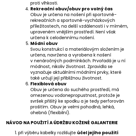
proti vlhkosti.
Rekreační obuv/obuv pro volný čas
Obuv je určena na nošení při sportovně-
rekreačních a sportovně-vycházkových
příležitostech, na delší vzdálenosti i v mírném,
upraveném vnějším prostředí. Není však
určena k celodennímu nošení.
Módní obuv
Svou konstrukcí a materiálovým složením je
určena, navržena a vyrobena k nošení
v nenáročných podmínkách. Prvořadá je u ní
módnost, nikoliv životnost. Zpravidla se
vyznačuje aktuálními módními prvky, které
také určují její přibližnou životnost.
Flexiblová obuv
Obuv je určena do suchého prostředí, má
omezenou vodonepropustnost, protože je
svršek přišitý ke spodku a je tedy perforován
prošitím. Obuv je velmi pohodlná, lehká,
ohebná (flexibilní).
NÁVOD NA POUŽITÍ A ÚDRŽBU KOŽENÉ GALANTERIE
při výběru kabelky rozlišujte
účel jejího použití