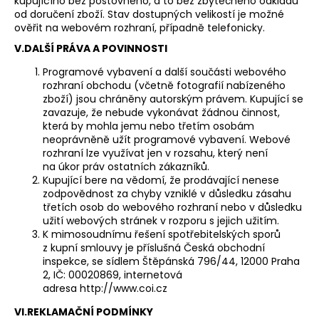
kupujícího bez poštovného, a to bez zbytečného odkladu
od doručení zboží. Stav dostupných velikostí je možné
ověřit na webovém rozhraní, případně telefonicky.
V.DALŠÍ PRÁVA A POVINNOSTI
Programové vybavení a další součásti webového
rozhraní obchodu (včetně fotografií nabízeného
zboží) jsou chráněny autorským právem. Kupující se
zavazuje, že nebude vykonávat žádnou činnost,
která by mohla jemu nebo třetím osobám
neoprávněně užít programové vybavení. Webové
rozhraní lze využívat jen v rozsahu, který není
na úkor práv ostatních zákazníků.
Kupující bere na vědomí, že prodávající nenese
zodpovědnost za chyby vzniklé v důsledku zásahu
třetích osob do webového rozhraní nebo v důsledku
užití webových stránek v rozporu s jejich užitím.
K mimosoudnímu řešení spotřebitelských sporů
z kupní smlouvy je příslušná Česká obchodní
inspekce, se sídlem Štěpánská 796/44, 12000 Praha
2, IČ: 00020869, internetová
adresa
http://www.coi.cz
VI.REKLAMAČNÍ PODMÍNKY