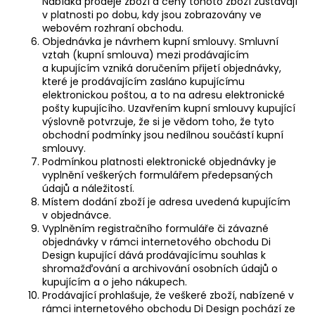
Nabídka prodeje zboží a ceny tohoto zboží zůstávají
v platnosti po dobu, kdy jsou zobrazovány ve
webovém rozhraní obchodu.
Objednávka je návrhem kupní smlouvy. Smluvní
vztah (kupní smlouva) mezi prodávajícím
a kupujícím vzniká doručením přijetí objednávky,
které je prodávajícím zasláno kupujícímu
elektronickou poštou, a to na adresu elektronické
pošty kupujícího. Uzavřením kupní smlouvy kupující
výslovně potvrzuje, že si je vědom toho, že tyto
obchodní podmínky jsou nedílnou součástí kupní
smlouvy.
Podmínkou platnosti elektronické objednávky je
vyplnění veškerých formulářem předepsaných
údajů a náležitostí.
Místem dodání zboží je adresa uvedená kupujícím
v objednávce.
Vyplněním registračního formuláře či závazné
objednávky v rámci internetového obchodu Di
Design kupující dává prodávajícímu souhlas k
shromažďování a archivování osobních údajů o
kupujícím a o jeho nákupech.
Prodávající prohlašuje, že veškeré zboží, nabízené v
rámci internetového obchodu Di Design pochází ze