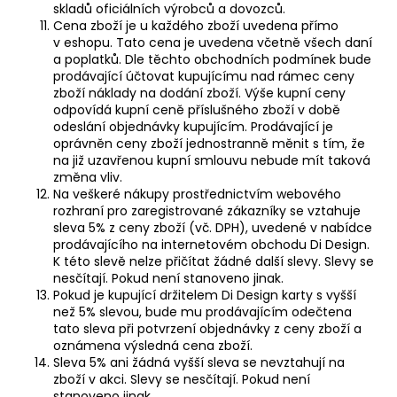
skladů oficiálních výrobců a dovozců.
Cena zboží je u každého zboží uvedena přímo
v eshopu. Tato cena je uvedena včetně všech daní
a poplatků. Dle těchto obchodních podmínek bude
prodávající účtovat kupujícímu nad rámec ceny
zboží náklady na dodání zboží. Výše kupní ceny
odpovídá kupní ceně příslušného zboží v době
odeslání objednávky kupujícím. Prodávající je
oprávněn ceny zboží jednostranně měnit s tím, že
na již uzavřenou kupní smlouvu nebude mít taková
změna vliv.
Na veškeré nákupy prostřednictvím webového
rozhraní pro zaregistrované zákazníky se vztahuje
sleva 5% z ceny zboží (vč. DPH), uvedené v nabídce
prodávajícího na internetovém obchodu Di Design.
K této slevě nelze přičítat žádné další slevy. Slevy se
nesčítají. Pokud není stanoveno jinak.
Pokud je kupující držitelem Di Design karty s vyšší
než 5% slevou, bude mu prodávajícím odečtena
tato sleva při potvrzení objednávky z ceny zboží a
oznámena výsledná cena zboží.
Sleva 5% ani žádná vyšší sleva se nevztahují na
zboží v akci. Slevy se nesčítají. Pokud není
stanoveno jinak.