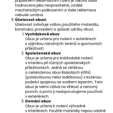
případném reklamačním řízení je taková vada
hodnocena jako neopravitelná, vzniklá
mechanickým poškozením a Vaše reklamace
nebude uznána.
Účelovost obuvi
Účelovost ovlivňuje volbou použitého materiálu,
konstrukci, provedení a způsob údržby obuvi.
Vycházková obuv
Obuv je určena pro nošení v exteriérech
s výjimkou náročných terénů a sportovních
příležitostí.
Společenská obuv
Obuv je určena pro krátkodobé nošení
v interiéru při různých společenských
příležitostech. Jedná se většinou
o celokoženou obuv klasických střihů
(polobotkovou nebo lodičkovou) s koženou
podešví spojenou se svrškem lepením. Tato
obuv je velmi citlivá na vlhkost a nerovný
povrch, a proto ji nedoporučujeme používat
v exteriérech.
Domácí obuv
Obuv je určena k nošení výhradně
v interiérech. Použité materiály nejsou odolné