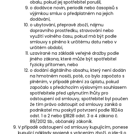
obalu, pokud jej spotřebitel porušil,
o dodávce novin, periodik nebo časopisů s
výjimkou smluv o předplatném na jejich
dodávání,
o ubytování, přepravě zboží, nájmu
dopravního prostředku, stravování nebo
využití volného času, pokud má být podle
smlouvy s plněno k určitému datu nebo v
určitém období,
uzavírané na základě veřejné dražby podle
jiného zákona, které může být spotřebitel
fyzicky přítomen, nebo
o dodání digitálního obsahu, který není dodán
na hmotném nosiči, poté, co bylo započato s
plněním, v případě plnění za úplatu, pokud
započalo s předchozím výslovným souhlasem
spotřebitele před uplynutím lhůty pro
odstoupení od smlouvy, spotřebitel byl poučen
že tím právo odstoupit od smlouvy zaniká a
podnikatel mu poskytl potvrzení podle 1824a
odst. 1 a 2 nebo §1828 odst. 3 a 4 zákona č.
89/2012 Sb., občanský zákoník.
V případě odstoupení od smlouvy kupujícím, ponese
kupující náklady spojené s vrácením zboží, a jde-li o