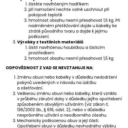
čistěte navlhčeným hadříkem
při namočení nechte volně uschnout při
pokojové teplotě
hmotnost obsahu nesmí přesahovat 1,5 kg. Při
nadměrném přetěžování dojde u kabelky ke
ztrátě původního tvaru a dojde k jejímu
poškození.
Výrobky z textilních materiálů
čistit navlhčenou houbičkou a čisticím
prostředkem
hmotnost obsahu nesmí přesahovat 1,5 kg
ODPOVĚDNOST Z VAD SE NEVZTAHUJE NA:
Změnu obuvi nebo kabelky v důsledku nedodržení
pokynů uvedených v návodu na údržbu
a ošetřování.
Veškerou změnu obuvi nebo kabelky, která vznikla
v průběhu záruční doby v důsledku jejího opotřebení
způsobeném obvyklým užíváním (viz zákon č.
136/2002 Sb., § 619, odst. 2), nebo v důsledku
nesprávného užívání a neodborného zásahu.
Mechanicky poškozenou obuv a její části.
Opotřebení obuvi v důsledku nevhodného výběru