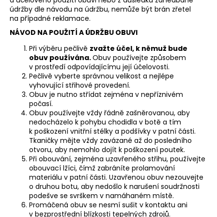
údržby dle návodu na údržbu, nemůže být brán zřetel
na případné reklamace.
NÁVOD NA POUŽITÍ A ÚDRŽBU OBUVI
Při výběru pečlivě
zvažte účel, k němuž bude
obuv používána.
Obuv používejte způsobem
v prostředí odpovídajícímu její účelovosti.
Pečlivě vyberte správnou velikost a nejlépe
vyhovující střihové provedení.
Obuv je nutno střídat zejména v nepříznivém
počasí.
Obuv používejte vždy řádně zašněrovanou, aby
nedocházelo k pohybu chodidla v botě a tím
k poškození vnitřní stélky a podšívky v patní části.
Tkaničky mějte vždy zavázané až do posledního
otvoru, aby nemohlo dojít k poškození poutek.
Při obouvání, zejména uzavřeného střihu, používejte
obouvací lžíci, čímž zabráníte prolamování
materiálu v patní části. Uzavřenou obuv nezouvejte
o druhou botu, aby nedošlo k narušení soudržnosti
podešve se svrškem v namáhaném místě.
Promáčená obuv se nesmí sušit v kontaktu ani
v bezprostřední blízkosti tepelných zdrojů.