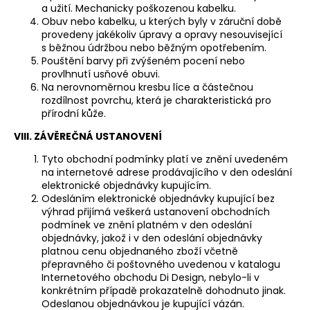
a užití. Mechanicky poškozenou kabelku.
Obuv nebo kabelku, u kterých byly v záruční době
provedeny jakékoliv úpravy a opravy nesouvisející
s běžnou údržbou nebo běžným opotřebením.
Pouštění barvy při zvýšeném pocení nebo
provlhnutí usňové obuvi.
Na nerovnoměrnou kresbu líce a částečnou
rozdílnost povrchu, která je charakteristická pro
přírodní kůže.
VIII. ZÁVĚREČNÁ USTANOVENÍ
Tyto obchodní podmínky platí ve znění uvedeném
na internetové adrese prodávajícího v den odeslání
elektronické objednávky kupujícím.
Odesláním elektronické objednávky kupující bez
výhrad přijímá veškerá ustanovení obchodních
podmínek ve znění platném v den odeslání
objednávky, jakož i v den odeslání objednávky
platnou cenu objednaného zboží včetně
přepravného či poštovného uvedenou v katalogu
Internetového obchodu Di Design, nebylo-li v
konkrétním případě prokazatelně dohodnuto jinak.
Odeslanou objednávkou je kupující vázán.