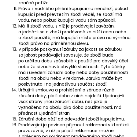
značné potíže.
Právo z vadného plnění kupujícímu nenáleží, pokud
kupující před převzetím zboží věděl, že zboží má
vadu, nebo pokud kupující vadu sám způsobil.
Má-li zboží vadu, z níž je prodávající zavázán,
a jedná-li se o zboží prodávané za nižší cenu nebo
o zboží použité, má kupující místo práva na výměnu
zboží právo na přiměřenou slevu.
V případě poskytnutí záruky za jakost se zárukou
za jakost prodávající zavazuje, že zboží bude
po určitou dobu způsobilé k použití pro obvyklý účel
nebo že si zachová obvyklé vlastnosti. Tyto účinky
má i uvedení záruční doby nebo doby použitelnosti
zboží na obalu nebo v reklamě. Záruka může být
poskytnuta i na jednotlivou součást zboží.
Určují-li smlouva a prohlášení o záruce různé
záruční doby, platí doba z nich nejdelší. Ujednají-li
však strany jinou záruční dobu, než jaká je
vyznačena na obalu jako doba použitelnosti, má
přednost ujednání stran.
Záruční doba běží od odevzdání zboží kupujícímu.
Prodávající je povinen přijmout reklamaci v kterékoli
provozovně, v níž je přijetí reklamace možné
s ohledem na sortiment prodávaného zboží nebo