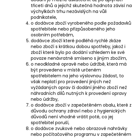
třiceti dnů a jejichž skutečná hodnota závisí na
výchylkách trhu nezávislých na vůli
podnikatele,
o dodávce zboží vyrobeného podle požadavků
spotřebitele nebo přizpůsobeného jeho
osobním potřebám,
dodávce zboží které podléhá rychlé zkáze
nebo zboží s krátkou dobou spotřeby, jakož i
zboží které bylo po dodání vzhledem ke své
povaze nenávratně smíseno s jiným zbožím,
o neodkladné opravě nebo údržbě, která má
být provedena v místě určeném
spotřebitelem na jeho výslovnou žádost, to
však neplatí pro provedení jiných než
vyžádaných oprav či dodání jiného zboží než
náhradních dílů nutných k provedení opravy
nebo údržby,
o dodávce zboží v zapečetěném obalu, které z
důvodu ochrany zdraví nebo z hygienických
důvodů není vhodné vrátit poté, co jej
spotřebitel poruší,
o dodávce zvukové nebo obrazové nahrávky
nebo počítačového programu v zapečetěném