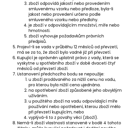
zboží odpovídá jakostí nebo provedením
smluvenému vzorku nebo předloze, byla-li
jakost nebo provedení určeno podle
smluveného vzorku nebo předlohy.
je zboží v odpovídajícím množství, míře nebo
hmotnosti.
zboží vyhovuje požadavkům právních
předpisů.
Projeví-li se vada v průběhu 12 měsíců od převzetí,
má se za to, že zboží bylo vadné již při převzetí.
Kupující je oprávněn uplatnit právo z vady, která se
vyskytne u spotřebního zboží v době dvaceti čtyř
měsíců od převzetí zboží.
Ustanovení předchozího bodu se nepoužije:
u zboží prodávaného za nižší cenu na vadu,
pro kterou byla nižší cena ujednána.
na opotřebení zboží způsobené jeho obvyklým
užíváním.
u použitého zboží na vadu odpovídající míře
používání nebo opotřebení, kterou zboží mělo
při převzetí kupujícím, nebo
vyplývá-li to z povahy věci (zboží).
Nemá-li zboží vlastnosti stanovené v bodě 4 tohoto