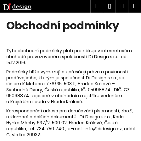
K
Přejít
Hledat
Náku
M
Přihlášen
na
o
obsah
Zpět
Zpět
košík
š
Obchodní podmínky
í
C
k
o
p
Tyto obchodní podmínky platí pro nákup v internetovém
obchodě provozovaném společností Dì Design s.r.o. od
o
15.12.2016.
t
Podmínky blíže vymezují a upřesňují práva a povinnosti
ř
prodávajícího, kterým je společnost Dì Design s.r.o., se
e
sídlem K Meteoru 776/35, 503 11, Hradec Králové –
Svobodné Dvory
,
Česká republika, IČ: 05098874 , DIČ: CZ
b
05098874 zapsané v obchodním rejstříku vedeném
u
u Krajského soudu v Hradci Králové.
j
Korespondenční adresa pro doručování písemností, zboží,
e
reklamací a dalších dokumentů:. Dì Design s.r.o., Karla
t
Hynka Máchy 637/2, 500 02, Hradec Králové, Česká
republika, tel. 734 750 740 , e-mail:
info@didesign.cz
, oddíl
e
C, vložka 20932.
n