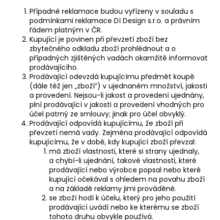
Případné reklamace budou vyřízeny v souladu s
podmínkami reklamace Dì Design s.r.o. a právním
řádem platným v ČR.
Kupující je povinen při převzetí zboží bez
zbytečného odkladu zboží prohlédnout a o
případných zjištěných vadách okamžitě informovat
prodávajícího.
Prodávající odevzdá kupujícímu předmět koupě
(dále též jen „zboží“) v ujednaném množství, jakosti
a provedení. Nejsou-li jakost a provedení ujednány,
plní prodávající v jakosti a provedení vhodných pro
účel patrný ze smlouvy; jinak pro účel obvyklý.
Prodávající odpovídá kupujícímu, že zboží při
převzetí nemá vady. Zejména prodávající odpovídá
kupujícímu, že v době, kdy kupující zboží převzal:
má zboží vlastnosti, které si strany ujednaly,
a chybí-li ujednání, takové vlastnosti, které
prodávající nebo výrobce popsal nebo které
kupující očekával s ohledem na povahu zboží
a na základě reklamy jimi prováděné.
se zboží hodí k účelu, který pro jeho použití
prodávající uvádí nebo ke kterému se zboží
tohoto druhu obvykle používá.