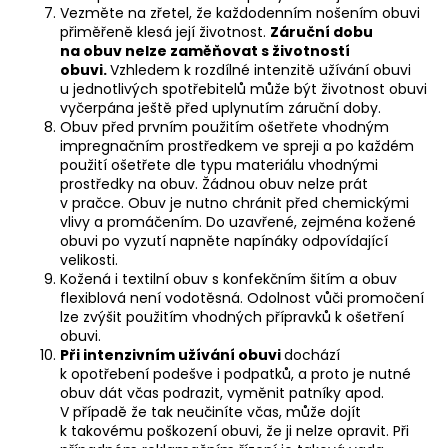
Vezměte na zřetel, že každodenním nošením obuvi
přiměřeně klesá její životnost.
Záruční dobu
na obuv nelze zaměňovat s životností
obuvi.
Vzhledem k rozdílné intenzitě užívání obuvi
u jednotlivých spotřebitelů může být životnost obuvi
vyčerpána ještě před uplynutím záruční doby.
Obuv před prvním použitím ošetřete vhodným
impregnačním prostředkem ve spreji a po každém
použití ošetřete dle typu materiálu vhodnými
prostředky na obuv. Žádnou obuv nelze prát
v pračce. Obuv je nutno chránit před chemickými
vlivy a promáčením. Do uzavřené, zejména kožené
obuvi po vyzutí napněte napínáky odpovídající
velikosti.
Kožená i textilní obuv s konfekčním šitím a obuv
flexiblová není vodotěsná. Odolnost vůči promočení
lze zvýšit použitím vhodných přípravků k ošetření
obuvi.
Při intenzivním užívání obuvi
dochází
k opotřebení podešve i podpatků, a proto je nutné
obuv dát včas podrazit, vyměnit patníky apod.
V případě že tak neučiníte včas, může dojít
k takovému poškození obuvi, že ji nelze opravit. Při