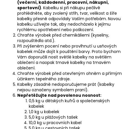
(večerní, každodenní, pracovní, nákupní,
sportovní)
. Kabelku si při nákupu pečlivě
prohlédněte, aby zvolený střih, tvar, velikost a šíře
kabelky přesně odpovídaly Vaším potřebám. Novou
kabelku užívejte tak, aby nedocházelo k jejímu
rychlému opotřebení nebo poškození.
Chraňte výrobek před chemikáliemi (kyseliny,
rozpouštědla atd.).
Při zvýšeném pocení nebo provlhnutí u usňových
kabelek může dojít k pouštění barvy. Proto bychom
Vám doporučili nosit světlé kabelky na světlém
oblečení a naopak tmavé kabelky na tmavém
oblečení.
Chraňte výrobek před otevřeným ohněm a přímým
účinkem tepelného zdroje.
Kabelky zásadně nedoporučujeme prát (kabelky
nejsou označeny symbolem praní).
Nepřetěžujte nad povolenou nosnost:
0,5 kg u dětských kufrů a společenských
kabelek
1,0 kg u kabelek
5,0 kg u plážových tašek
10,0 kg u pracovních kabel
5,0 kg u cestovních tašek