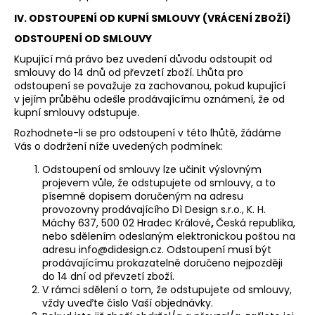
IV. ODSTOUPENÍ OD KUPNÍ SMLOUVY (VRÁCENÍ ZBOŽÍ)
ODSTOUPENÍ OD SMLOUVY
Kupující má právo bez uvedení důvodu odstoupit od
smlouvy do 14 dnů od převzetí zboží. Lhůta pro
odstoupení se považuje za zachovanou, pokud kupující
v jejím průběhu odešle prodávajícímu oznámení, že od
kupní smlouvy odstupuje.
Rozhodnete-li se pro odstoupení v této lhůtě, žádáme
Vás o dodržení níže uvedených podmínek:
Odstoupení od smlouvy lze učinit výslovným
projevem vůle, že odstupujete od smlouvy, a to
písemně dopisem doručeným na adresu
provozovny prodávajícího Dì Design s.r.o., K. H.
Máchy 637, 500 02 Hradec Králové
,
Česká republika,
nebo sdělením odeslaným elektronickou poštou na
adresu
info@didesign.cz
. Odstoupení musí být
prodávajícímu prokazatelně doručeno nejpozději
do 14 dní od převzetí zboží.
V rámci sdělení o tom, že odstupujete od smlouvy,
vždy uveďte číslo Vaší objednávky.