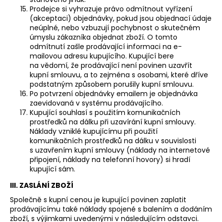
Prodejce si vyhrazuje právo odmítnout vyřízení
(akceptaci) objednávky, pokud jsou objednací údaje
neúplné, nebo vzbuzují pochybnost o skutečném
úmyslu zákazníka objednat zboží. O tomto
odmítnutí zašle prodávající informaci na e-
mailovou adresu kupujícího. Kupující bere
na vědomí, že prodávající není povinen uzavřít
kupní smlouvu, a to zejména s osobami, které dříve
podstatným způsobem porušily kupní smlouvu.
Po potvrzení objednávky emailem je objednávka
zaevidovaná v systému prodávajícího.
Kupující souhlasí s použitím komunikačních
prostředků na dálku při uzavírání kupní smlouvy.
Náklady vzniklé kupujícímu při použití
komunikačních prostředků na dálku v souvislosti
s uzavřením kupní smlouvy (náklady na internetové
připojení, náklady na telefonní hovory) si hradí
kupující sám.
III. ZASLÁNÍ ZBOŽÍ
Společně s kupní cenou je kupující povinen zaplatit
prodávajícímu také náklady spojené s balením a dodáním
zboží, s výjimkami uvedenými v následujícím odstavci.