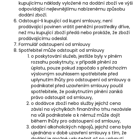
kupujícímu náklady vyložené na dodání zboží ve výši
odpovídající nejlevnějšímu nabízenému způsobu
dodání zboží.
Odstoupí-li kupující od kupní smlouvy, není
prodávající povinen vrátit peněžní prostředky dříve,
než mu kupující zboží předá nebo prokáže, že zboží
prodávajícímu odeslal.
Formulář odstoupení od smlouvy
Spotřebitel může odstoupit od smlouvy
o poskytování služeb, jestliže byly v plném
rozsahu poskytnuty, v případě plnění za
úplatu, pouze pokud započalo s předchozím
výslovným souhlasem spotřebitele před
uplynutím lhůty pro odstoupení od smlouvy a
podnikatel před uzavřením smlouvy poučil
spotřebitele, že poskytnutím plnění zaniká
právo odstoupit od smlouvy,
o dodávce zboží nebo služby jejichž cena
závisí na výchylkách finančního trhu nezávisle
na vůli podnikatele a k němuž může dojít
během lhůty pro odstoupení od smlouvy,
dodání alkoholických nápojů, jejichž cena byla
ujednána v době uzavření smlouvy s tím, že
dodání je možné uskutečnit až po uplynutí