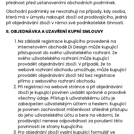
č
přednost před ustanoveními obchodních podmínek.
u
Obchodní podmínky se nevztahují na případy, kdy osoba,
j
která má v úmyslu nakoupit zboží od prodávajícího, jedná
e
při objednávání zboží v rámci své podnikatelské činnosti.
m
II. OBJEDNÁVKA A UZAVŘENÍ KUPNÍ SMLOUVY
e
Na základě registrace kupujícího provedené na
internetovém obchodě Di Design může kupující
TRENDY
přistupovat do svého uživatelského rozhraní. Ze
BÍLÁ
svého uživatelského rozhraní může kupující
CROSSBODY
provádět objednávání zboží. V případě, že to
KABELKA
webové rozhraní obchodu umožňuje, může kupující
1
provádět objednávání zboží též bez registrace
299
přímo z webového rozhraní obchodu.
Kč
Při registraci na webové stránce a při objednávání
zboží je kupující povinen uvádět správně a pravdivě
všechny údaje. Přístup k uživatelskému účtu je
zabezpečen uživatelským účtem a heslem. Kupující
je povinen zachovávat mlčenlivost ohledně přístupu
do jeho uživatelského účtu a bere na vědomí, že
prodávající nenese odpovědnost za porušení této
povinnosti ze strany kupujícího.
Pro objednání zboží vyplní kupující formulář ve