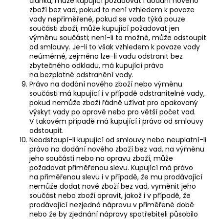
článku, může kupující požadovat i dodání nového
zboží bez vad, pokud to není vzhledem k povaze
vady nepřiměřené, pokud se vada týká pouze
součásti zboží, může kupující požadovat jen
výměnu součásti; není-li to možné, může odstoupit
od smlouvy. Je-li to však vzhledem k povaze vady
neúměrné, zejména lze-li vadu odstranit bez
zbytečného odkladu, má kupující právo
na bezplatné odstranění vady.
Právo na dodání nového zboží nebo výměnu
součásti má kupující i v případě odstranitelné vady,
pokud nemůže zboží řádně užívat pro opakovaný
výskyt vady po opravě nebo pro větší počet vad.
V takovém případě má kupující i právo od smlouvy
odstoupit.
Neodstoupí-li kupující od smlouvy nebo neuplatní-li
právo na dodání nového zboží bez vad, na výměnu
jeho součásti nebo na opravu zboží, může
požadovat přiměřenou slevu. Kupující má právo
na přiměřenou slevu i v případě, že mu prodávající
nemůže dodat nové zboží bez vad, vyměnit jeho
součást nebo zboží opravit, jakož i v případě, že
prodávající nezjedná nápravu v přiměřené době
nebo že by zjednání nápravy spotřebiteli působilo