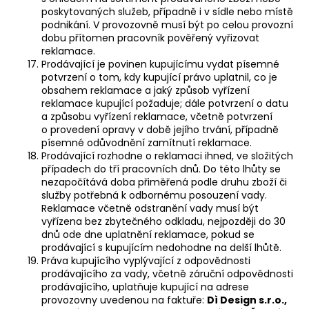
poskytovaných služeb, případně i v sídle nebo místě
podnikání. V provozovně musí být po celou provozní
dobu přítomen pracovník pověřený vyřizovat
reklamace.
Prodávající je povinen kupujícímu vydat písemné
potvrzení o tom, kdy kupující právo uplatnil, co je
obsahem reklamace a jaký způsob vyřízení
reklamace kupující požaduje; dále potvrzení o datu
a způsobu vyřízení reklamace, včetně potvrzení
o provedení opravy v době jejího trvání, případně
písemné odůvodnění zamítnutí reklamace.
Prodávající rozhodne o reklamaci ihned, ve složitých
případech do tří pracovních dnů. Do této lhůty se
nezapočítává doba přiměřená podle druhu zboží či
služby potřebná k odbornému posouzení vady.
Reklamace včetně odstranění vady musí být
vyřízena bez zbytečného odkladu, nejpozději do 30
dnů ode dne uplatnění reklamace, pokud se
prodávající s kupujícím nedohodne na delší lhůtě.
Práva kupujícího vyplývající z odpovědnosti
prodávajícího za vady, včetně záruční odpovědnosti
prodávajícího, uplatňuje kupující na adrese
provozovny uvedenou na faktuře:
Dì Design s.r.o.,