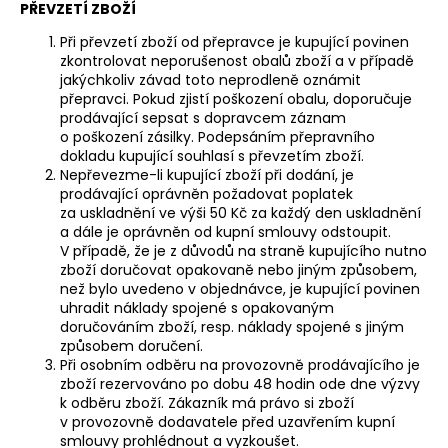
PŘEVZETÍ ZBOŽÍ
Při převzetí zboží od přepravce je kupující povinen
zkontrolovat neporušenost obalů zboží a v případě
jakýchkoliv závad toto neprodleně oznámit
přepravci. Pokud zjistí poškození obalu, doporučuje
prodávající sepsat s dopravcem záznam
o poškození zásilky. Podepsáním přepravního
dokladu kupující souhlasí s převzetím zboží.
Nepřevezme-li kupující zboží při dodání, je
prodávající oprávněn požadovat poplatek
za uskladnění ve výši 50 Kč za každý den uskladnění
a dále je oprávněn od kupní smlouvy odstoupit.
V případě, že je z důvodů na straně kupujícího nutno
zboží doručovat opakovaně nebo jiným způsobem,
než bylo uvedeno v objednávce, je kupující povinen
uhradit náklady spojené s opakovaným
doručováním zboží, resp. náklady spojené s jiným
způsobem doručení.
Při osobním odběru na provozovně prodávajícího je
zboží rezervováno po dobu 48 hodin ode dne výzvy
k odběru zboží. Zákazník má právo si zboží
v provozovně dodavatele před uzavřením kupní
smlouvy prohlédnout a vyzkoušet.