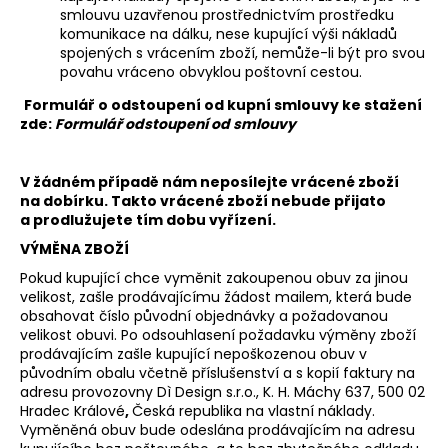
smlouvu uzavřenou prostřednictvím prostředku
komunikace na dálku, nese kupující výši nákladů
spojených s vrácením zboží, nemůže-li být pro svou
povahu vráceno obvyklou poštovní cestou.
Formulář o odstoupení od kupní smlouvy ke stažení
zde:
Formulář odstoupení od smlouvy
V žádném případě nám neposílejte vrácené zboží
na dobírku. Takto vrácené zboží nebude přijato
a prodlužujete tím dobu vyřízení.
VÝMĚNA ZBOŽÍ
Pokud kupující chce vyměnit zakoupenou obuv za jinou
velikost, zašle prodávajícímu žádost mailem, která bude
obsahovat číslo původní objednávky a požadovanou
velikost obuvi. Po odsouhlasení požadavku výměny zboží
prodávajícím zašle kupující nepoškozenou obuv v
původním obalu včetně příslušenství a s kopií faktury na
adresu provozovny Dì Design s.r.o., K. H. Máchy 637, 500 02
Hradec Králové
,
Česká republika na vlastní náklady.
Vyměněná obuv bude odeslána prodávajícím na adresu