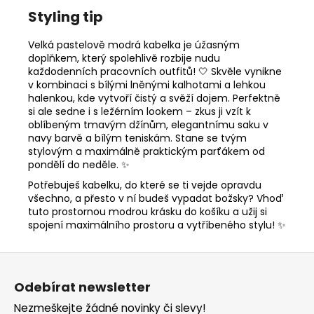
Styling tip
Velká pastelově modrá kabelka je úžasným
doplňkem, který spolehlivě rozbije nudu
každodenních pracovních outfitů! 🤍 Skvěle vynikne
v kombinaci s bílými lněnými kalhotami a lehkou
halenkou, kde vytvoří čistý a svěží dojem. Perfektně
si ale sedne i s ležérním lookem – zkus ji vzít k
oblíbeným tmavým džínům, elegantnímu saku v
navy barvě a bílým teniskám. Stane se tvým
stylovým a maximálně praktickým parťákem od
pondělí do neděle. ✨
Potřebuješ kabelku, do které se ti vejde opravdu
všechno, a přesto v ní budeš vypadat božsky? Vhoď
tuto prostornou modrou krásku do košíku a užij si
spojení maximálního prostoru a vytříbeného stylu! ✨
Z
á
Odebírat newsletter
p
Nezmeškejte žádné novinky či slevy!