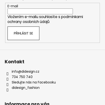
a
t
E-mail
í
Vložením e-mailu souhlasíte s
podmínkami
ochrany osobních údajů
PŘIHLÁSIT SE
Kontakt
info
@
didesign.cz
734 750 740
Sledujte nás na Facebooku
didesign_fashion
Informace pro vás