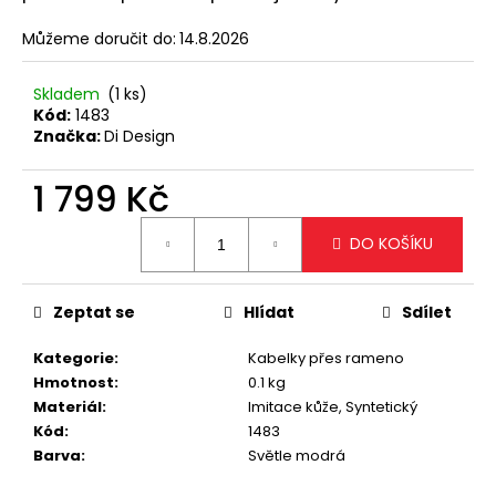
č
u
Můžeme doručit do:
14.8.2026
j
e
Skladem
(1 ks)
m
Kód:
1483
e
Značka:
Di Design
1 799 Kč
STYLOVÁ
BÍLÁ
Měrná
CROSSBODY
DO KOŠÍKU
KABELKA
cena:
1
499
Zeptat se
Hlídat
Sdílet
Kč
Kategorie
:
Kabelky přes rameno
Hmotnost
:
0.1 kg
Materiál
:
Imitace kůže, Syntetický
Kód
:
1483
Barva
:
Světle modrá