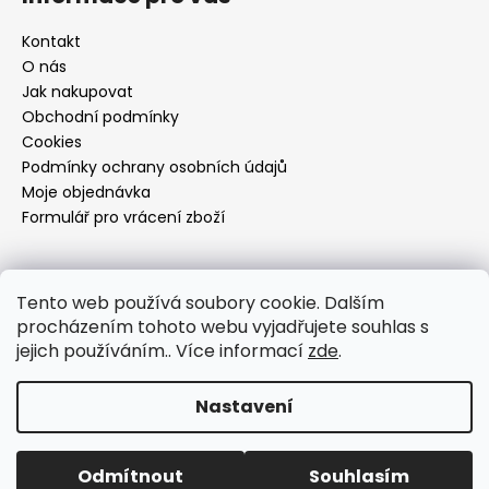
Kontakt
O nás
Jak nakupovat
Obchodní podmínky
Cookies
Podmínky ochrany osobních údajů
Moje objednávka
Formulář pro vrácení zboží
Přijímáme online platby
Tento web používá soubory cookie. Dalším
procházením tohoto webu vyjadřujete souhlas s
jejich používáním.. Více informací
zde
.
Nastavení
Vytvořil Shoptet
Copyright 2026
Dí design
. Všechna práva vyhrazena.
Odmítnout
Souhlasím
Upravit nastavení cookies