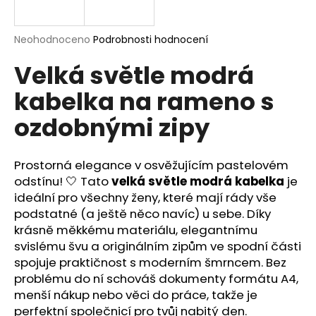
a
j
Průměrné
Neohodnoceno
Podrobnosti hodnocení
í
hodnocení
Velká světle modrá
produktu
t
je
?
kabelka na rameno s
0,0
z
ozdobnými zipy
5
hvězdiček.
Prostorná elegance v osvěžujícím pastelovém
HLEDAT
odstínu! 🤍 Tato
velká světle modrá kabelka
je
ideální pro všechny ženy, které mají rády vše
podstatné (a ještě něco navíc) u sebe. Díky
D
krásně měkkému materiálu, elegantnímu
o
svislému švu a originálním zipům ve spodní části
p
spojuje praktičnost s moderním šmrncem. Bez
o
problému do ní schováš dokumenty formátu A4,
r
menší nákup nebo věci do práce, takže je
u
perfektní společnicí pro tvůj nabitý den.