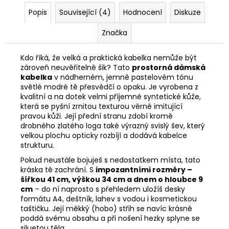
Popis
Související (4)
Hodnocení
Diskuze
Značka
Kdo říká, že velká a praktická kabelka nemůže být
zároveň neuvěřitelně šik? Tato
prostorná dámská
kabelka
v nádherném, jemně pastelovém tónu
světlé modré tě přesvědčí o opaku. Je vyrobena z
kvalitní a na dotek velmi příjemné syntetické kůže,
která se pyšní zrnitou texturou věrně imitující
pravou kůži. Její přední stranu zdobí kromě
drobného zlatého loga také výrazný svislý šev, který
velkou plochu opticky rozbíjí a dodává kabelce
strukturu.
Pokud neustále bojuješ s nedostatkem místa, tato
kráska tě zachrání. S
impozantními rozměry –
šířkou 41 cm, výškou 34 cm a dnem o hloubce 9
cm
– do ní naprosto s přehledem uložíš desky
formátu A4, deštník, lahev s vodou i kosmetickou
taštičku. Její měkký (hobo) střih se navíc krásně
poddá svému obsahu a při nošení hezky splyne se
siluetou těla.