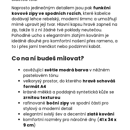
Naprosto jedinečným detailem jsou pak
funkční
kovové zipy ve spodních rozích
, které kabelce
dodávají lehce rebelský, moderní šmrnc a umožňují
mírně upravit její tvar. Hlavní kapsu hravě zapneš na
zip, takže ti z ní žádné tvé poklady neutečou.
Pohodlné ucho s elegantním zlatým kováním je
ideálně dlouhé pro komfortní nošení přes rameno, a
to i přes jarní trenčkot nebo podzimní kabát.
Co na ní budeš milovat?
osvěžující
světle modrá barva
v něžném
pastelovém tónu
velkorysý prostor, do kterého
hravě schováš
formát A4
krásně měkká a poddajná syntetická kůže se
zrnitou texturou
rafinované
boční zipy
ve spodní části pro
stylový a moderní detail
elegantní svislý šev a decentní
zlaté kování
komfortní rozměry pro náročné dny (
41 x 34 x
9 cm
)