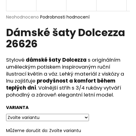
a
j
Průměrné
Neohodnoceno
Podrobnosti hodnocení
í
hodnocení
Dámské šaty Dolcezza
produktu
t
je
?
26626
0,0
z
5
hvězdiček.
Stylové
dámské šaty Dolcezza
s originálním
uměleckým potiskem inspirovaným ruční
HLEDAT
ilustrací květin a váz. Lehký materiál z viskózy a
lnu zajišťuje
prodyšnost a komfort během
teplých dní
. Volnější střih s 3/4 rukávy vytváří
pohodlný a zároveň elegantní letní model.
D
o
VARIANTA
p
o
r
u
Můžeme doručit do:
Zvolte variantu