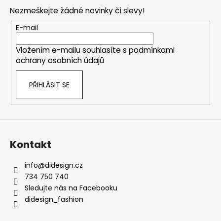
p
Nezmeškejte žádné novinky či slevy!
a
t
E-mail
í
Vložením e-mailu souhlasíte s
podmínkami
ochrany osobních údajů
PŘIHLÁSIT SE
Kontakt
info
@
didesign.cz
734 750 740
Sledujte nás na Facebooku
didesign_fashion