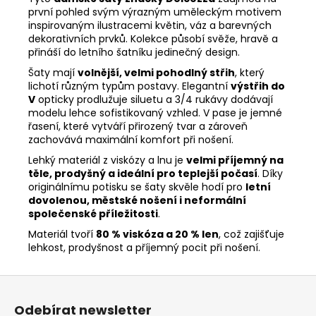
první pohled svým výrazným uměleckým motivem
inspirovaným ilustracemi květin, váz a barevných
dekorativních prvků. Kolekce působí svěže, hravě a
přináší do letního šatníku jedinečný design.
Šaty mají
volnější, velmi pohodlný střih
, který
lichotí různým typům postavy. Elegantní
výstřih do
V
opticky prodlužuje siluetu a 3/4 rukávy dodávají
modelu lehce sofistikovaný vzhled. V pase je jemné
řasení, které vytváří přirozený tvar a zároveň
zachovává maximální komfort při nošení.
Lehký materiál z viskózy a lnu je
velmi příjemný na
těle, prodyšný a ideální pro teplejší počasí
. Díky
originálnímu potisku se šaty skvěle hodí pro
letní
dovolenou, městské nošení i neformální
společenské příležitosti
.
Materiál tvoří
80 % viskóza a 20 % len
, což zajišťuje
lehkost, prodyšnost a příjemný pocit při nošení.
Z
á
Odebírat newsletter