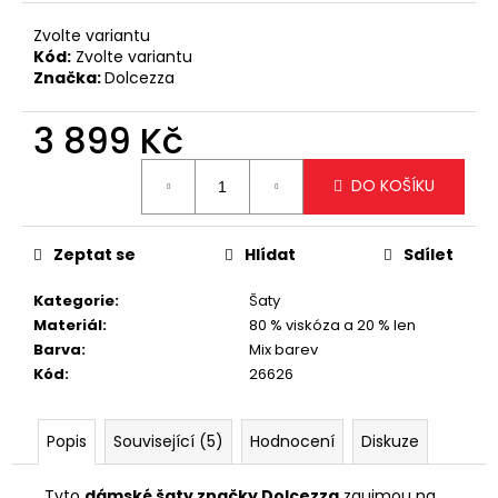
č
u
Zvolte variantu
j
Kód:
Zvolte variantu
e
Značka:
Dolcezza
m
e
3 899 Kč
Měrná
DO KOŠÍKU
cena:
ELEGANTNÍ
KRÉMOVÁ
KABELKA
SE
Zeptat se
Hlídat
Sdílet
ZLATÝM
ŘETÍZKEM
Kategorie
:
Šaty
699
Materiál
:
80 % viskóza a 20 % len
Kč
Barva
:
Mix barev
Kód
:
26626
Popis
Související (5)
Hodnocení
Diskuze
Tyto
dámské šaty značky Dolcezza
zaujmou na