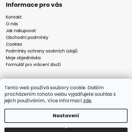
Informace pro vás
Kontakt
O nás
Jak nakupovat
Obchodní podmínky
Cookies
Podmínky ochrany osobních údajů
Moje objednávka
Formulář pro vrácení zboží
Přijímáme online platby
Tento web používá soubory cookie. Dalším
procházením tohoto webu vyjadřujete souhlas s
jejich používáním.. Více informací
zde
.
Nastavení
Vytvořil Shoptet
Copyright 2026
Dí design
. Všechna práva vyhrazena.