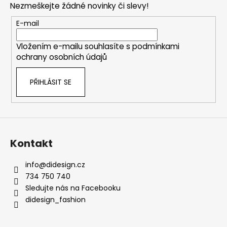
Nezmeškejte žádné novinky či slevy!
a
t
E-mail
í
Vložením e-mailu souhlasíte s
podmínkami
ochrany osobních údajů
PŘIHLÁSIT SE
Kontakt
info
@
didesign.cz
734 750 740
Sledujte nás na Facebooku
didesign_fashion