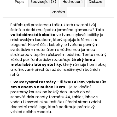
Popis
Související (3)
Hodnocení
Diskuze
Značka
Potřebuješ prostornou tašku, která rozjasní tvůj
šatník a dodá mu špetku jemného glamouru? Tato
velká dámská kabelka
ve tvaru stylové lodičky je
mistrovským kouskem, který spojuje ležérnost s
elegancí. Hlavní část kabelky je tvořena pevným
syntetickým materiálem s nádhernou jemnou
strukturou v teplém pískovém odstínu. Tento matný
základ pak fantasticky rozjasňuje
široký lem z
metalické zlaté syntetiky
, který rámuje horní okraj
a rafinovaně přechází až do rozšířených bočních
rohů.
S
velkorysými rozměry – šířkou 41 cm, výškou 32
cm a dnem o hloubce 10 cm
– je to ideální
prostorný kousek na každý den. Hravě do něj
schováš dokumenty formátu A4, tablet, láhev s
vodou i kosmetickou taštičku. Přední stranu zdobí
decentní malé logo, které podtrhuje prémiový
vzhled celého modelu.