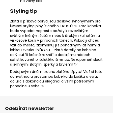
na volný čas
Styling tip
Zlatá a písková barva jsou doslova synonymem pro
luxusní styling plný "tichého luxusu"! ✨ Tato kabelka
bude vypadat naprosto božsky k rozevlátým
světlým lněným šatům nebo k širokým kalhotám a
viskózové košili v přírodních tónech. Pokud ji chceš
vzít do města, zkombinuj ji s pohodlnými džínami a
lehkou světlou blůzkou – zlaté detaily na kabelce
celý outfit krásně rozzáří a dodají mu nádech
sofistikovaného italského šmrncu. Nezapomeň sladit
s jemnými zlatými šperky a brýlemi! 🤍
Dodej svým dnům trochu zlatého třpytu! Vlož si tuto
úchvatnou a prostornou kabelku do košíku a vyraz
do ulic s dokonalou elegancí a vším potřebným
pohodlně u sebe. ✨
Z
á
Odebírat newsletter
p