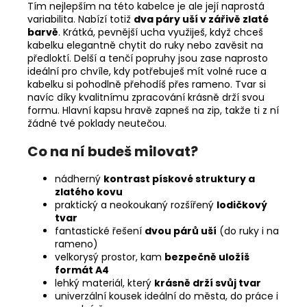
Tím nejlepším na této kabelce je ale její naprostá
variabilita. Nabízí totiž
dva páry uší v zářivě zlaté
barvě
. Krátká, pevnější ucha využiješ, když chceš
kabelku elegantně chytit do ruky nebo zavěsit na
předloktí. Delší a tenčí popruhy jsou zase naprosto
ideální pro chvíle, kdy potřebuješ mít volné ruce a
kabelku si pohodlně přehodíš přes rameno. Tvar si
navíc díky kvalitnímu zpracování krásně drží svou
formu. Hlavní kapsu hravě zapneš na zip, takže ti z ní
žádné tvé poklady neutečou.
Co na ní budeš milovat?
nádherný
kontrast pískové struktury a
zlatého kovu
praktický a neokoukaný rozšířený
lodičkový
tvar
fantastické řešení
dvou párů uší
(do ruky i na
rameno)
velkorysý prostor, kam
bezpečně uložíš
formát A4
lehký materiál, který
krásně drží svůj tvar
univerzální kousek ideální do města, do práce i