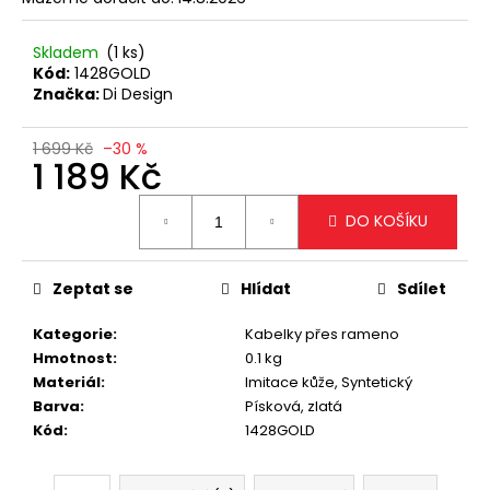
č
u
j
Skladem
(1 ks)
e
Kód:
1428GOLD
Značka:
Di Design
m
e
1 699 Kč
–30 %
1 189 Kč
TMAVĚ
Měrná
HNĚDÁ
DO KOŠÍKU
PODLOUHLÁ
cena:
KABELKA
NA
RAMENO
Zeptat se
Hlídat
Sdílet
SE
ZLATÝM
Kategorie
:
Kabelky přes rameno
DETAILEM
Hmotnost
:
0.1 kg
1
Materiál
:
Imitace kůže, Syntetický
199
Kč
Barva
:
Písková, zlatá
Kód
:
1428GOLD