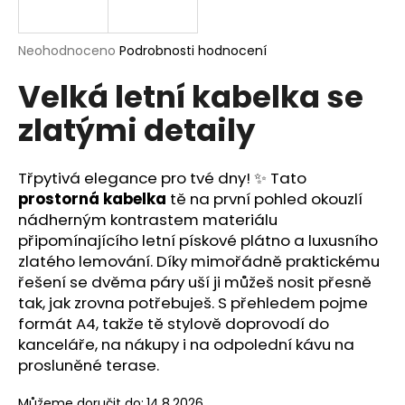
a
j
Průměrné
Neohodnoceno
Podrobnosti hodnocení
í
hodnocení
Velká letní kabelka se
produktu
t
je
?
zlatými detaily
0,0
z
5
hvězdiček.
Třpytivá elegance pro tvé dny! ✨ Tato
prostorná kabelka
tě na první pohled okouzlí
HLEDAT
nádherným kontrastem materiálu
připomínajícího letní pískové plátno a luxusního
zlatého lemování. Díky mimořádně praktickému
řešení se dvěma páry uší ji můžeš nosit přesně
D
tak, jak zrovna potřebuješ. S přehledem pojme
o
formát A4, takže tě stylově doprovodí do
p
kanceláře, na nákupy i na odpolední kávu na
o
prosluněné terase.
r
u
Můžeme doručit do:
14.8.2026