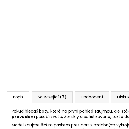
ELEGANTNÍ KRÉMOVÁ KABELKA SE
ZLATÝM ŘETÍZKEM
699 Kč
Popis
Související (7)
Hodnocení
Disku
Pokud hledáš boty, které na první pohled zaujmou, ale stál
provedení
působí svěže, žensk y a sofistikovaně, takže d
Model zaujme širším páskem přes nárt s ozdobným vykroje