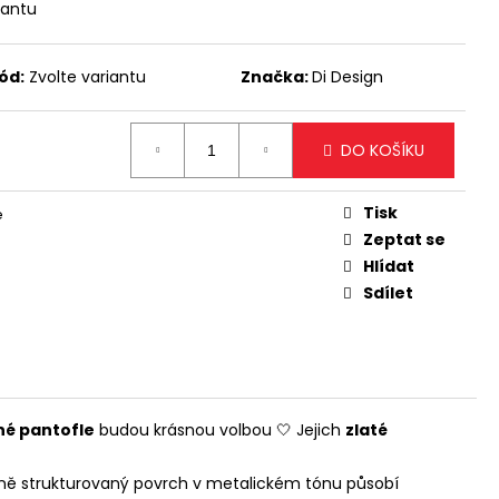
ODLOUHLÁ KABELKA NA
iantu
TÝM DETAILEM
ód:
Zvolte variantu
Značka:
Di Design
DO KOŠÍKU
Tisk
e
Zeptat se
Hlídat
Sdílet
é pantofle
budou krásnou volbou 🤍 Jejich
zlaté
mně strukturovaný povrch v metalickém tónu působí