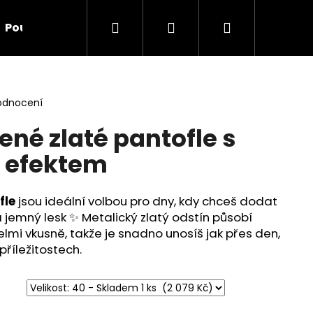
Hledat
Přihlášení
Nákupní
Poukazy
Doplňky
O nás
Kontakt
Ve
košík
odnocení
né zlaté pantofle s
 efektem
fle
jsou ideální volbou pro dny, kdy chceš dodat
a jemný lesk ✨ Metalický zlatý odstín působí
elmi vkusně, takže je snadno unosíš jak přes den,
 příležitostech.
Následující