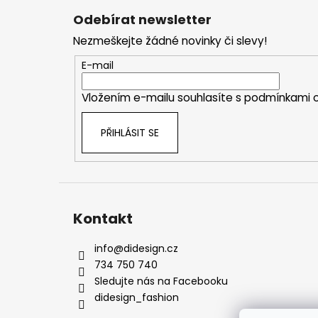
á
Odebírat newsletter
p
Nezmeškejte žádné novinky či slevy!
a
t
E-mail
í
Vložením e-mailu souhlasíte s
podmínkami o
PŘIHLÁSIT SE
Kontakt
info
@
didesign.cz
734 750 740
Sledujte nás na Facebooku
didesign_fashion