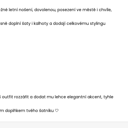
né letní nošení, dovolenou, posezení ve městě i chvíle,
rásně doplní šaty i kalhoty a dodají celkovému stylingu
 outfit rozzářit a dodat mu lehce elegantní akcent, tyhle
sným doplňkem tvého šatníku 🤍