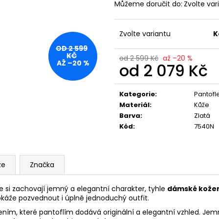
KRÉMOVÁ PODLOUHLÁ KABELKA NA
TMAVĚ HNĚDÁ P
Můžeme doručit do:
Zvolte var
RAMENO SE ZLATÝM DETAILEM
RAMENO SE ZLA
1 199 Kč
1 199 Kč
Zvolte variantu
K
OD 2 599
KČ
od 2 599 Kč
až –20 %
AŽ –20 %
od
2 079 Kč
Měrná
cena:
Kategorie
:
Pantofl
Materiál
:
Kůže
Barva
:
Zlatá
Kód
:
7540N
ze
Značka
e si zachovají jemný a elegantní charakter, tyhle
dámské kožen
okáže pozvednout i úplně jednoduchý outfit.
ním, které pantoflím dodává originální a elegantní vzhled. Je