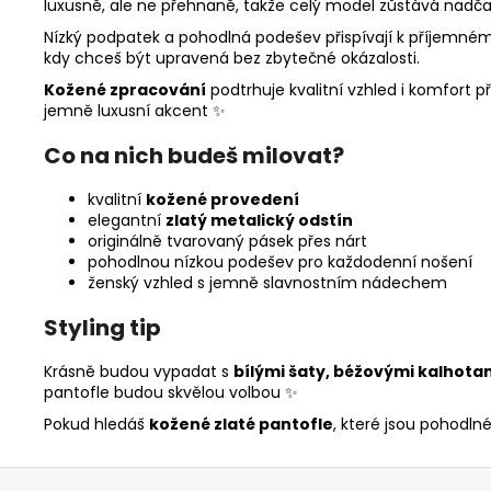
luxusně, ale ne přehnaně, takže celý model zůstává nadč
Nízký podpatek a pohodlná podešev přispívají k příjemném
kdy chceš být upravená bez zbytečné okázalosti.
Kožené zpracování
podtrhuje kvalitní vzhled i komfort př
jemně luxusní akcent ✨
Co na nich budeš milovat?
kvalitní
kožené provedení
elegantní
zlatý metalický odstín
originálně tvarovaný pásek přes nárt
pohodlnou nízkou podešev pro každodenní nošení
ženský vzhled s jemně slavnostním nádechem
Styling tip
Krásně budou vypadat s
bílými šaty, béžovými kalhot
pantofle budou skvělou volbou ✨
Pokud hledáš
kožené zlaté pantofle
, které jsou pohodln
Z