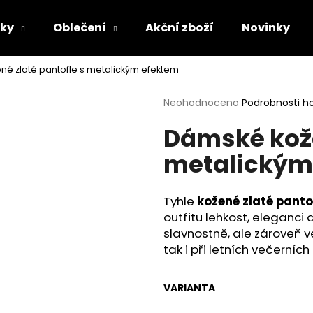
lky
Oblečení
Akční zboží
Novinky
é zlaté pantofle s metalickým efektem
Co potřebujete najít?
Průměrné
Neohodnoceno
Podrobnosti h
hodnocení
Dámské kože
produktu
HLEDAT
je
metalickým
0,0
z
5
Doporučujeme
hvězdiček.
Tyhle
kožené zlaté panto
outfitu lehkost, eleganci 
slavnostně, ale zároveň v
tak i při letních večerních
VARIANTA