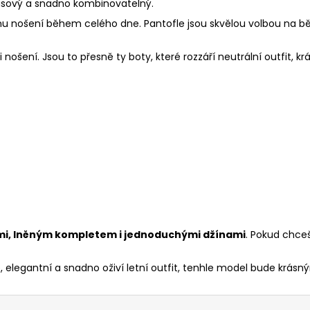
asový a snadno kombinovatelný.
u nošení během celého dne. Pantofle jsou skvělou volbou na běž
i nošení. Jsou to přesně ty boty, které rozzáří neutrální outfit, k
ami, lněným kompletem i jednoduchými džínami
. Pokud chceš
é, elegantní a snadno oživí letní outfit, tenhle model bude krá