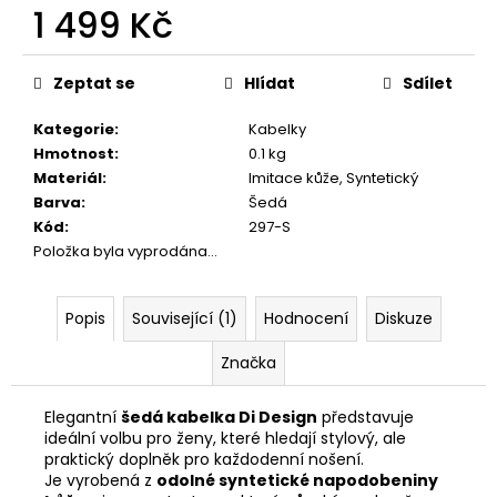
č
1 499 Kč
u
j
Měrná
e
cena:
Zeptat se
Hlídat
Sdílet
m
e
Kategorie
:
Kabelky
Hmotnost
:
0.1 kg
Materiál
:
Imitace kůže, Syntetický
VELKÁ
Barva
:
Šedá
KRÉMOVÁ
KABELKA
Kód
:
297-S
NA
Položka byla vyprodána…
RAMENO
S
OZDOBNÝMI
Popis
Související (1)
Hodnocení
Diskuze
ZIPY
1
Značka
799
Kč
Elegantní
šedá kabelka Di Design
představuje
ideální volbu pro ženy, které hledají stylový, ale
praktický doplněk pro každodenní nošení.
Je vyrobená z
odolné syntetické napodobeniny