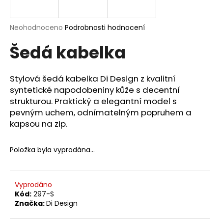
a
j
Průměrné
Neohodnoceno
Podrobnosti hodnocení
í
hodnocení
Šedá kabelka
produktu
t
je
?
0,0
z
Stylová šedá kabelka Di Design z kvalitní
5
syntetické napodobeniny kůže s decentní
hvězdiček.
strukturou. Praktický a elegantní model s
pevným uchem, odnímatelným popruhem a
HLEDAT
kapsou na zip.
Položka byla vyprodána…
D
o
p
Vyprodáno
o
Kód:
297-S
r
Značka:
Di Design
u