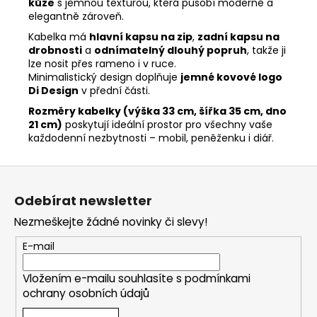
kůže
s jemnou texturou, která působí moderně a
elegantně zároveň.
Kabelka má
hlavní kapsu na zip
,
zadní kapsu na
drobnosti
a
odnímatelný dlouhý popruh
, takže ji
lze nosit přes rameno i v ruce.
Minimalistický design doplňuje
jemné kovové logo
Di Design
v přední části.
Rozměry kabelky (výška 33 cm, šířka 35 cm, dno
21 cm)
poskytují ideální prostor pro všechny vaše
každodenní nezbytnosti – mobil, peněženku i diář.
Z
á
Odebírat newsletter
p
Nezmeškejte žádné novinky či slevy!
a
t
E-mail
í
Vložením e-mailu souhlasíte s
podmínkami
ochrany osobních údajů