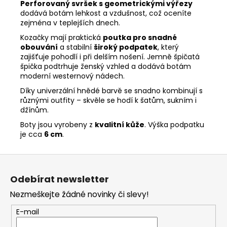
Perforovaný svršek s geometrickými výřezy
dodává botám lehkost a vzdušnost, což oceníte
zejména v teplejších dnech.
Kozačky mají praktická
poutka pro snadné
obouvání
a stabilní
široký podpatek
, který
zajišťuje pohodlí i při delším nošení. Jemně špičatá
špička podtrhuje ženský vzhled a dodává botám
moderní westernový nádech.
Díky univerzální hnědé barvě se snadno kombinují s
různými outfity – skvěle se hodí k šatům, sukním i
džínům.
Boty jsou vyrobeny z
kvalitní kůže
. Výška podpatku
je cca
6 cm
.
Z
á
Odebírat newsletter
p
Nezmeškejte žádné novinky či slevy!
a
t
E-mail
í