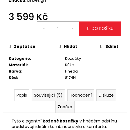
č
Značka:
Di Design
u
j
3 599 Kč
e
Měrná
m
DO KOŠÍKU
cena:
e
Zeptat se
Hlídat
Sdílet
KRÉMOVÁ
PODLOUHLÁ
Kategorie
:
Kozačky
KABELKA
NA
Materiál
:
Kůže
RAMENO
Barva
:
Hnědá
SE
Kód
:
8174H
ZLATÝM
DETAILEM
1
Popis
Související (5)
Hodnocení
Diskuze
199
Kč
Značka
Tyto elegantní
kožené kozačky
v hnědém odstínu
představují ideální kombinaci stylu a komfortu.