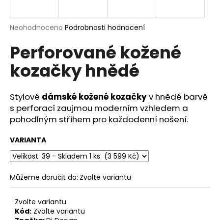
a
j
Průměrné
Neohodnoceno
Podrobnosti hodnocení
í
hodnocení
Perforované kožené
produktu
t
je
?
kozačky hnědé
0,0
z
5
hvězdiček.
Stylové
dámské kožené kozačky
v hnědé barvě
s perforací zaujmou moderním vzhledem a
HLEDAT
pohodlným střihem pro každodenní nošení.
VARIANTA
D
o
p
Můžeme doručit do:
Zvolte variantu
o
r
Zvolte variantu
u
Kód:
Zvolte variantu