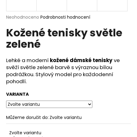
a
j
Průměrné
Neohodnoceno
Podrobnosti hodnocení
í
hodnocení
Kožené tenisky světle
produktu
t
je
?
zelené
0,0
z
5
hvězdiček.
Lehké a moderní
kožené dámské tenisky
ve
svěží světle zelené barvě s výraznou bílou
HLEDAT
podrážkou. Stylový model pro každodenní
pohodlí.
VARIANTA
D
o
p
o
Můžeme doručit do:
Zvolte variantu
r
u
Zvolte variantu