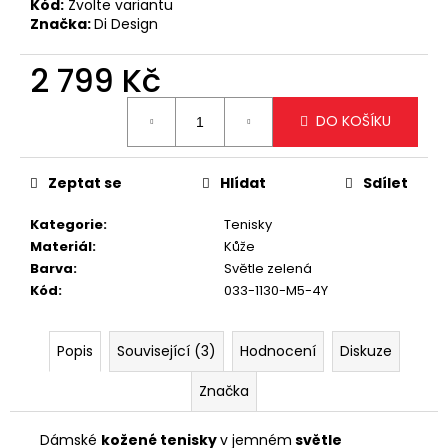
č
Kód:
Zvolte variantu
u
Značka:
Di Design
j
e
2 799 Kč
m
Měrná
e
DO KOŠÍKU
cena:
VELKÁ
Zeptat se
Hlídat
Sdílet
KRÉMOVÁ
KABELKA
NA
Kategorie
:
Tenisky
RAMENO
Materiál
:
Kůže
S
Barva
:
Světle zelená
OZDOBNÝMI
ZIPY
Kód
:
033-1130-M5-4Y
1
799
Kč
Popis
Související (3)
Hodnocení
Diskuze
Značka
Dámské
kožené tenisky
v jemném
světle