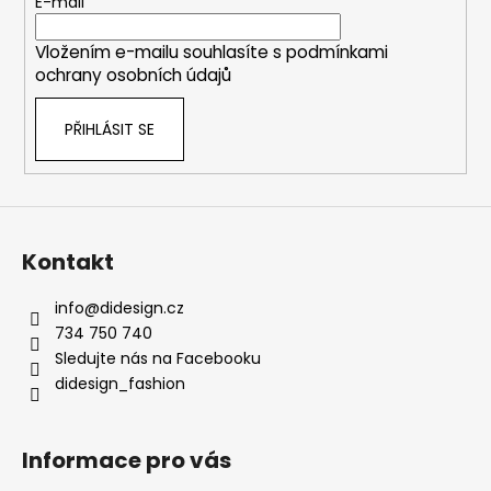
t
E-mail
í
Vložením e-mailu souhlasíte s
podmínkami
ochrany osobních údajů
PŘIHLÁSIT SE
Kontakt
info
@
didesign.cz
734 750 740
Sledujte nás na Facebooku
didesign_fashion
Informace pro vás