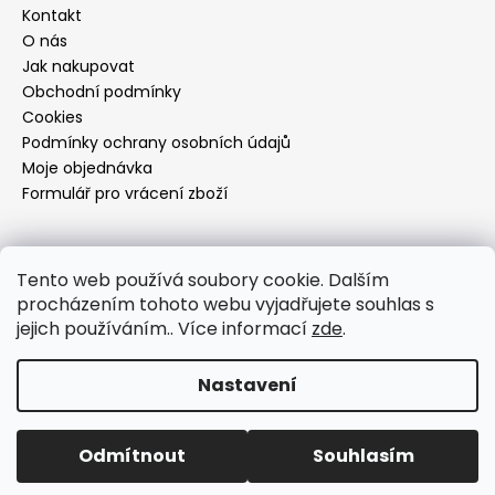
Kontakt
O nás
Jak nakupovat
Obchodní podmínky
Cookies
Podmínky ochrany osobních údajů
Moje objednávka
Formulář pro vrácení zboží
Přijímáme online platby
Tento web používá soubory cookie. Dalším
procházením tohoto webu vyjadřujete souhlas s
jejich používáním.. Více informací
zde
.
Nastavení
Vytvořil Shoptet
Copyright 2026
Dí design
. Všechna práva vyhrazena.
Odmítnout
Souhlasím
Upravit nastavení cookies