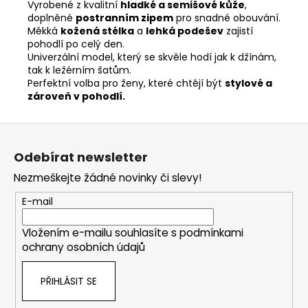
Vyrobené z kvalitní
hladké a semišové kůže
,
doplněné
postranním zipem
pro snadné obouvání.
Měkká
kožená stélka
a
lehká podešev
zajistí
pohodlí po celý den.
Univerzální model, který se skvěle hodí jak k džínám,
tak k ležérním šatům.
Perfektní volba pro ženy, které chtějí být
stylové a
zároveň v pohodlí.
Z
á
Odebírat newsletter
p
Nezmeškejte žádné novinky či slevy!
a
t
E-mail
í
Vložením e-mailu souhlasíte s
podmínkami
ochrany osobních údajů
PŘIHLÁSIT SE