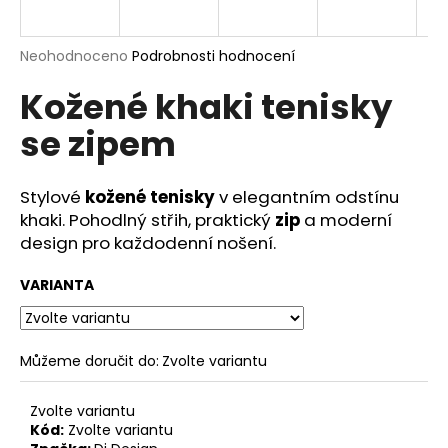
a
j
Průměrné
Neohodnoceno
Podrobnosti hodnocení
í
hodnocení
Kožené khaki tenisky
produktu
t
je
?
se zipem
0,0
z
5
hvězdiček.
Stylové
kožené tenisky
v elegantním odstínu
khaki. Pohodlný střih, praktický
zip
a moderní
HLEDAT
design pro každodenní nošení.
VARIANTA
D
o
p
Můžeme doručit do:
Zvolte variantu
o
r
Zvolte variantu
u
Kód:
Zvolte variantu