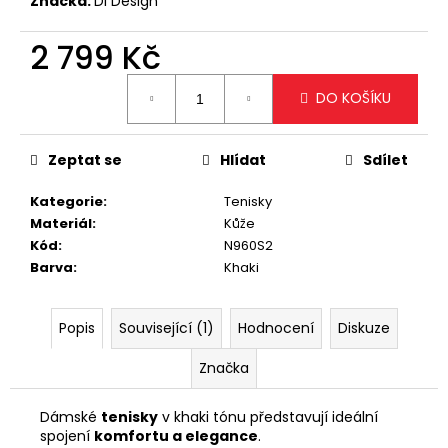
č
Značka:
Di Design
u
j
2 799 Kč
e
Měrná
m
DO KOŠÍKU
cena:
e
Zeptat se
Hlídat
Sdílet
VELKÁ
KRÉMOVÁ
Kategorie
:
Tenisky
KABELKA
NA
Materiál
:
Kůže
RAMENO
Kód
:
N960S2
S
Barva
:
Khaki
OZDOBNÝMI
ZIPY
1
Popis
Související (1)
Hodnocení
Diskuze
799
Kč
Značka
Dámské
tenisky
v khaki tónu představují ideální
spojení
komfortu a elegance
.