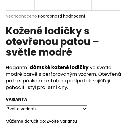
a
j
Průměrné
Neohodnoceno
Podrobnosti hodnocení
í
hodnocení
Kožené lodičky s
produktu
t
je
?
otevřenou patou –
0,0
z
světle modré
5
hvězdiček.
Elegantní
dámské kožené lodičky
ve světle
HLEDAT
modré barvě s perforovaným vzorem. Otevřená
pata s páskem a stabilní podpatek zajišťují
pohodlí i styl pro letní dny.
D
o
VARIANTA
p
o
r
Můžeme doručit do:
Zvolte variantu
u