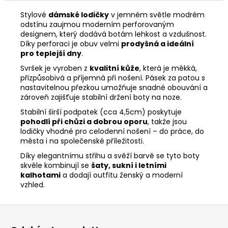
Stylové
dámské lodičky
v jemném světle modrém
odstínu zaujmou moderním perforovaným
designem, který dodává botám lehkost a vzdušnost.
Díky perforaci je obuv velmi
prodyšná a ideální
pro teplejší dny
.
Svršek je vyroben z
kvalitní kůže
, která je měkká,
přizpůsobivá a příjemná při nošení. Pásek za patou s
nastavitelnou přezkou umožňuje snadné obouvání a
zároveň zajišťuje stabilní držení boty na noze.
Stabilní širší podpatek (cca 4,5cm) poskytuje
pohodlí při chůzi a dobrou oporu
, takže jsou
lodičky vhodné pro celodenní nošení – do práce, do
města i na společenské příležitosti.
Díky elegantnímu střihu a svěží barvě se tyto boty
skvěle kombinují se
šaty, sukní i letními
kalhotami
a dodají outfitu ženský a moderní
vzhled.
Z
á