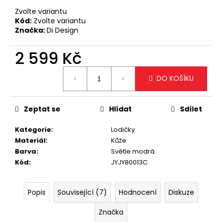
č
u
Zvolte variantu
Kód:
Zvolte variantu
j
Značka:
Di Design
e
m
2 599 Kč
e
Měrná
DO KOŠÍKU
cena:
STYLOVÁ
BÍLÁ
CROSSBODY
Zeptat se
Hlídat
Sdílet
KABELKA
1
Kategorie
:
Lodičky
499
Kč
Materiál
:
Kůže
Barva
:
Světle modrá
Kód
:
JYJY80013C
Popis
Související (7)
Hodnocení
Diskuze
Značka