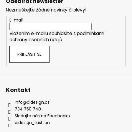
Odebírat newsletter
p
Nezmeškejte žádné novinky či slevy!
a
t
E-mail
í
Vložením e-mailu souhlasíte s
podmínkami
ochrany osobních údajů
PŘIHLÁSIT SE
Kontakt
info
@
didesign.cz
734 750 740
Sledujte nás na Facebooku
didesign_fashion