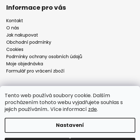
Informace pro vás
Kontakt
O nás
Jak nakupovat
Obchodní podmínky
Cookies
Podmínky ochrany osobních údajů
Moje objednávka
Formulář pro vrácení zboží
Přijímáme online platby
Tento web používá soubory cookie. Dalším
procházením tohoto webu vyjadřujete souhlas s
jejich používáním.. Více informací
zde
.
Nastavení
Vytvořil Shoptet
Copyright 2026
Dí design
. Všechna práva vyhrazena.