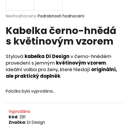
a
j
Průměrné
Neohodnoceno
Podrobnosti hodnocení
í
hodnocení
Kabelka černo-hnědá
produktu
t
je
?
s květinovým vzorem
0,0
z
5
hvězdiček.
Stylová
kabelka Di Design
v černo-hnědém
provedení s jemným
květinovým vzorem
.
HLEDAT
Ideální volba pro ženy, které hledají
originální,
ale praktický doplněk
.
D
Položka byla vyprodána…
o
p
o
Vyprodáno
r
Kód:
291
u
Značka:
Di Design