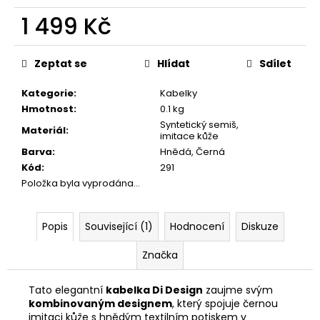
č
u
1 499 Kč
j
Měrná
e
cena:
m
Zeptat se
Hlídat
Sdílet
e
Kategorie
:
Kabelky
Hmotnost
:
0.1 kg
ELEGANTNÍ
Syntetický semiš,
Materiál
:
KRÉMOVÁ
imitace kůže
KABELKA
Barva
:
Hnědá, Černá
SE
Kód
:
291
ZLATÝM
ŘETÍZKEM
Položka byla vyprodána…
699
Kč
Popis
Související (1)
Hodnocení
Diskuze
Značka
Tato elegantní
kabelka Di Design
zaujme svým
kombinovaným designem
, který spojuje černou
imitaci kůže s hnědým textilním potiskem v