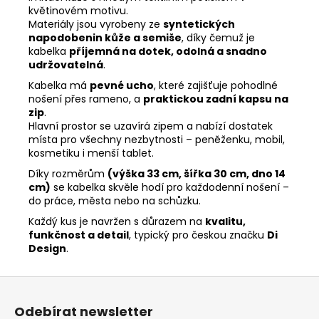
květinovém motivu.
Materiály jsou vyrobeny ze
syntetických
napodobenin kůže a semiše
, díky čemuž je
kabelka
příjemná na dotek, odolná a snadno
udržovatelná
.
Kabelka má
pevné ucho
, které zajišťuje pohodlné
nošení přes rameno, a
praktickou zadní kapsu na
zip
.
Hlavní prostor se uzavírá zipem a nabízí dostatek
místa pro všechny nezbytnosti – peněženku, mobil,
kosmetiku i menší tablet.
Díky rozměrům
(výška 33 cm, šířka 30 cm, dno 14
cm)
se kabelka skvěle hodí pro každodenní nošení –
do práce, města nebo na schůzku.
Každý kus je navržen s důrazem na
kvalitu,
funkčnost a detail
, typický pro českou značku
Di
Design
.
Z
á
Odebírat newsletter