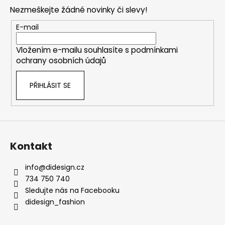
p
Nezmeškejte žádné novinky či slevy!
a
t
E-mail
í
Vložením e-mailu souhlasíte s
podmínkami
ochrany osobních údajů
PŘIHLÁSIT SE
Kontakt
info
@
didesign.cz
734 750 740
Sledujte nás na Facebooku
didesign_fashion