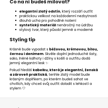
Co na ní budeš milovat?
elegantní zlatý odstín
, který rozzáří outfit
praktickou velikost na každodenní nezbytnosti
dlouhá ucha pro pohodlné nošení
syntetický materiál
nenáročný na údržbu
stylový tvar, který působí jemně a moderně
Styling tip
Krásně bude vypadat s
béžovou, krémovou, bílou,
černou i denimem
. Skvěle doplní jednoduché šaty,
sako, lněné kalhoty i džíny s košilí a outfitu dodá
jemný elegantní lesk ✨
Pokud hledáš
kabelku, která je elegantní, ženská
a zároveň praktická
, tenhle zlatý model bude
krásným doplňkem, po kterém budeš sahat ve
chvílích, kdy chceš svůj outfit doladit s lehkostí a
stylem 🤍
Z
á