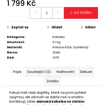
č
1 799 Kč
u
Měrná
j
DO KOŠÍKU
cena:
e
m
e
Zeptat se
Hlídat
Sdílet
Kategorie
:
Kabelky
VELKÁ
Hmotnost
:
0.1 kg
KRÉMOVÁ
Materiál
:
Imitace kůže, Syntetický
KABELKA
NA
Barva
:
Zlatá
RAMENO
Kód
:
1476
S
OZDOBNÝMI
ZIPY
Popis
Související (4)
Hodnocení
Diskuze
1
799
Značka
Kč
Pokud máš ráda doplňky, které na první pohled
zaujmou, ale zároveň se dobře nosí a snadno
kombinují, tahle
dámská kabelka ve zlatém