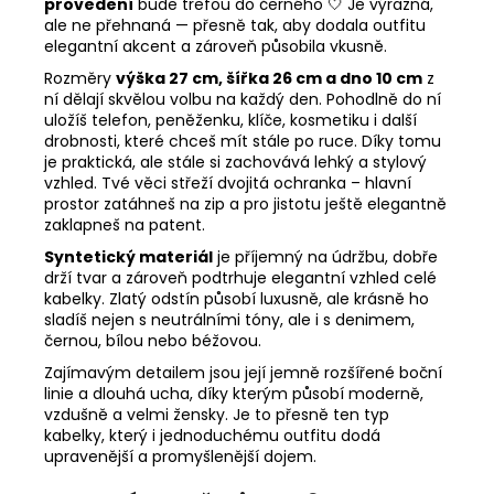
provedení
bude trefou do černého 🤍 Je výrazná,
ale ne přehnaná — přesně tak, aby dodala outfitu
elegantní akcent a zároveň působila vkusně.
Rozměry
výška 27 cm, šířka 26 cm a dno 10 cm
z
ní dělají skvělou volbu na každý den. Pohodlně do ní
uložíš telefon, peněženku, klíče, kosmetiku i další
drobnosti, které chceš mít stále po ruce. Díky tomu
je praktická, ale stále si zachovává lehký a stylový
vzhled. Tvé věci střeží dvojitá ochranka – hlavní
prostor zatáhneš na zip a pro jistotu ještě elegantně
zaklapneš na patent.
Syntetický materiál
je příjemný na údržbu, dobře
drží tvar a zároveň podtrhuje elegantní vzhled celé
kabelky. Zlatý odstín působí luxusně, ale krásně ho
sladíš nejen s neutrálními tóny, ale i s denimem,
černou, bílou nebo béžovou.
Zajímavým detailem jsou její jemně rozšířené boční
linie a dlouhá ucha, díky kterým působí moderně,
vzdušně a velmi žensky. Je to přesně ten typ
kabelky, který i jednoduchému outfitu dodá
upravenější a promyšlenější dojem.