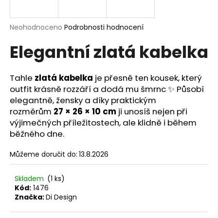
a
j
Průměrné
Neohodnoceno
Podrobnosti hodnocení
í
hodnocení
Elegantní zlatá kabelka
produktu
t
je
?
0,0
z
Tahle
zlatá kabelka
je přesně ten kousek, který
5
outfit krásně rozzáří a dodá mu šmrnc ✨ Působí
hvězdiček.
elegantně, žensky a díky praktickým
rozměrům
27 × 26 × 10 cm
ji unosíš nejen při
HLEDAT
výjimečných příležitostech, ale klidně i během
běžného dne.
D
Můžeme doručit do:
13.8.2026
o
p
Skladem
(1 ks)
o
Kód:
1476
r
Značka:
Di Design
u