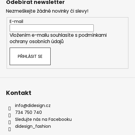
Odebírat newsletter
p
Nezmeškejte žádné novinky či slevy!
a
t
E-mail
í
Vložením e-mailu souhlasíte s
podmínkami
ochrany osobních údajů
PŘIHLÁSIT SE
Kontakt
info
@
didesign.cz
734 750 740
Sledujte nás na Facebooku
didesign_fashion