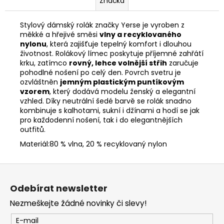
Značka
Stylový dámský rolák značky Yerse je vyroben z
měkké a hřejivé směsi
vlny a recyklovaného
nylonu
, která zajišťuje tepelný komfort i dlouhou
životnost. Rolákový límec poskytuje příjemné zahřátí
krku, zatímco
rovný, lehce volnější střih
zaručuje
pohodlné nošení po celý den. Povrch svetru je
ozvláštněn
jemným plastickým puntíkovým
vzorem
, který dodává modelu ženský a elegantní
vzhled. Díky neutrální šedé barvě se rolák snadno
kombinuje s kalhotami, sukní i džínami a hodí se jak
pro každodenní nošení, tak i do elegantnějších
outfitů.
Materiál:80 % vlna, 20 % recyklovaný nylon
Z
á
Odebírat newsletter
p
Nezmeškejte žádné novinky či slevy!
a
t
E-mail