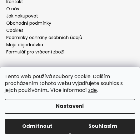
Kontakt
O nás
Jak nakupovat
Obchodní podmínky
Cookies
Podmínky ochrany osobních údajů
Moje objednávka
Formulář pro vrácení zboží
Přijímáme online platby
Tento web používá soubory cookie. Dalším
procházením tohoto webu vyjadřujete souhlas s
jejich používáním.. Více informací
zde
.
Nastavení
Vytvořil Shoptet
Copyright 2026
Dí design
. Všechna práva vyhrazena.
Odmítnout
Souhlasím
Upravit nastavení cookies