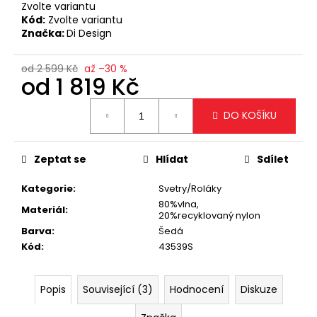
č
Zvolte variantu
u
Kód:
Zvolte variantu
j
Značka:
Di Design
e
m
od 2 599 Kč
až –30 %
e
od
1 819 Kč
Měrná
DO KOŠÍKU
cena:
TMAVĚ
HNĚDÁ
PODLOUHLÁ
KABELKA
Zeptat se
Hlídat
Sdílet
NA
RAMENO
Kategorie
:
Svetry/Roláky
SE
80%vlna,
ZLATÝM
Materiál
:
20%recyklovaný nylon
DETAILEM
Barva
:
Šedá
1
Kód
:
43539S
199
Kč
Popis
Související (3)
Hodnocení
Diskuze