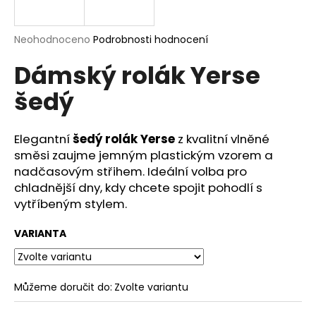
a
j
Průměrné
Neohodnoceno
Podrobnosti hodnocení
í
hodnocení
Dámský rolák Yerse
produktu
t
je
?
šedý
0,0
z
5
hvězdiček.
Elegantní
šedý rolák Yerse
z kvalitní vlněné
směsi zaujme jemným plastickým vzorem a
HLEDAT
nadčasovým střihem. Ideální volba pro
chladnější dny, kdy chcete spojit pohodlí s
vytříbeným stylem.
D
VARIANTA
o
p
o
r
Můžeme doručit do:
Zvolte variantu
u