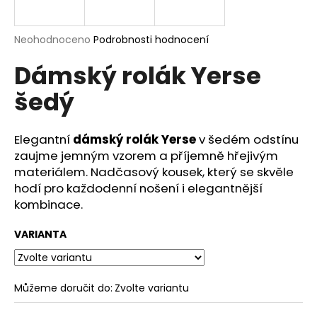
a
j
Průměrné
Neohodnoceno
Podrobnosti hodnocení
í
hodnocení
Dámský rolák Yerse
produktu
t
je
?
šedý
0,0
z
5
hvězdiček.
Elegantní
dámský rolák Yerse
v šedém odstínu
zaujme jemným vzorem a příjemně hřejivým
HLEDAT
materiálem. Nadčasový kousek, který se skvěle
hodí pro každodenní nošení i elegantnější
kombinace.
D
VARIANTA
o
p
o
r
Můžeme doručit do:
Zvolte variantu
u