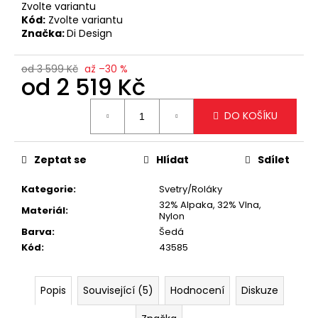
č
Zvolte variantu
u
Kód:
Zvolte variantu
j
Značka:
Di Design
e
m
od 3 599 Kč
až –30 %
e
od
2 519 Kč
Měrná
DO KOŠÍKU
cena:
STYLOVÁ
BÍLÁ
CROSSBODY
KABELKA
Zeptat se
Hlídat
Sdílet
1
499
Kategorie
:
Svetry/Roláky
Kč
32% Alpaka, 32% Vlna,
Materiál
:
Nylon
Barva
:
Šedá
Kód
:
43585
Popis
Související (5)
Hodnocení
Diskuze