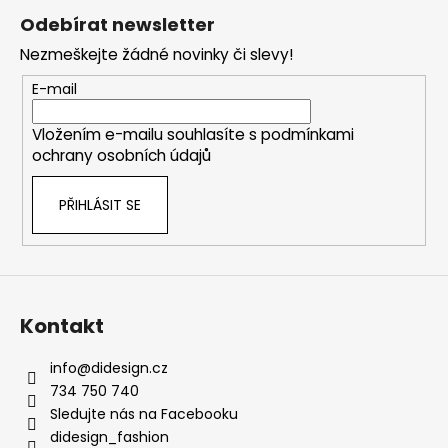
á
Odebírat newsletter
p
Nezmeškejte žádné novinky či slevy!
a
t
E-mail
í
Vložením e-mailu souhlasíte s
podmínkami
ochrany osobních údajů
PŘIHLÁSIT SE
Kontakt
info
@
didesign.cz
734 750 740
Sledujte nás na Facebooku
didesign_fashion