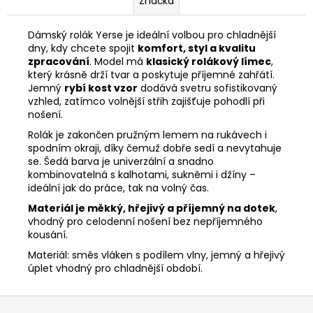
Značka
Dámský rolák Yerse je ideální volbou pro chladnější
dny, kdy chcete spojit
komfort, styl a kvalitu
zpracování
. Model má
klasický rolákový límec
,
který krásně drží tvar a poskytuje příjemné zahřátí.
Jemný
rybí kost vzor
dodává svetru sofistikovaný
vzhled, zatímco volnější střih zajišťuje pohodlí při
nošení.
Rolák je zakončen pružným lemem na rukávech i
spodním okraji, díky čemuž dobře sedí a nevytahuje
se. Šedá barva je univerzální a snadno
kombinovatelná s kalhotami, sukněmi i džíny –
ideální jak do práce, tak na volný čas.
Materiál je měkký, hřejivý a příjemný na dotek
,
vhodný pro celodenní nošení bez nepříjemného
kousání.
Materiál: směs vláken s podílem vlny, jemný a hřejivý
úplet vhodný pro chladnější období.
Z