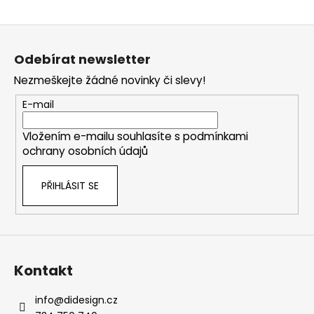
Z
á
Odebírat newsletter
p
Nezmeškejte žádné novinky či slevy!
a
t
E-mail
í
Vložením e-mailu souhlasíte s
podmínkami
ochrany osobních údajů
PŘIHLÁSIT SE
Kontakt
info
@
didesign.cz