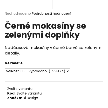
a
j
Průměrné
Neohodnoceno
Podrobnosti hodnocení
í
hodnocení
Černé mokasíny se
produktu
t
je
?
zelenými doplňky
0,0
z
5
hvězdiček.
Nadčasové mokasíny v černé barvě se zelenými
detaily.
HLEDAT
VARIANTA
D
o
p
Zvolte variantu
o
Kód:
Zvolte variantu
r
Značka:
Di Design
u