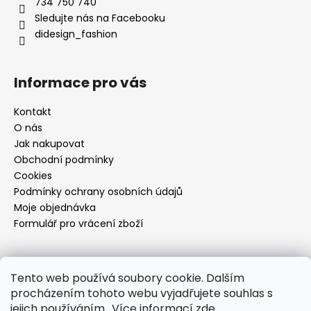
734 750 740
Sledujte nás na Facebooku
didesign_fashion
Informace pro vás
Kontakt
O nás
Jak nakupovat
Obchodní podmínky
Cookies
Podmínky ochrany osobních údajů
Moje objednávka
Formulář pro vrácení zboží
Přijímáme online platby
Tento web používá soubory cookie. Dalším
procházením tohoto webu vyjadřujete souhlas s
jejich používáním.. Více informací
zde
.