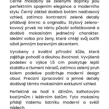
Černé mokasíny se zelenými doplňky jsou
perfektním spojením elegance a moderního
stylu. Černý základ dodává botám nadčasový
vzhled, zatímco kontrastní zelené detaily
přidávají šmrnc a originalitu. Stylový zeleno-
kovový prvek na nártu působí sofistikovaně a
dodává mokasínám jedinečný charakter.
Ideální volba pro ženy, které chtějí svůj outfit
oživit jemným barevným akcentem.
Vyrobeny z kvalitní přírodní kůže, která
zajišťuje pohodlí a dlouhou životnost. Vyvýšená
podešev o výšce 1,5 cm poskytuje lepší
stabilitu a tlumení nárazů, zatímco zelený pruh
kolem podešve podtrhuje moderní design
obuvi. Precizní zpracování a jemné detaily
dodávají těmto mokasínám exkluzivní vzhled.
Perfektně se hodí k džínům, kalhotovým
kostýmům i ležérním šatům. Tyto mokasíny
přidají Vašemu šatníku moderní a svěží
nádech.