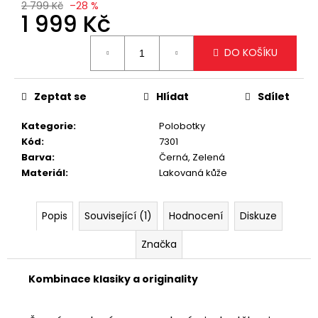
č
2 799 Kč
–28 %
1 999 Kč
u
j
Měrná
e
DO KOŠÍKU
cena:
m
e
Zeptat se
Hlídat
Sdílet
TRENDY
Kategorie
:
Polobotky
BÍLÁ
Kód
:
7301
CROSSBODY
KABELKA
Barva
:
Černá, Zelená
Materiál
:
Lakovaná kůže
1
299
Kč
Popis
Související (1)
Hodnocení
Diskuze
Značka
Kombinace klasiky a originality