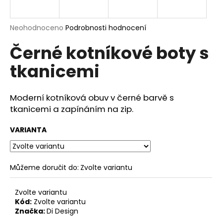
a
j
Průměrné
Neohodnoceno
Podrobnosti hodnocení
í
hodnocení
Černé kotníkové boty s
produktu
t
je
?
tkanicemi
0,0
z
5
hvězdiček.
Moderní kotníková obuv v černé barvě s
tkanicemi a zapínáním na zip.
HLEDAT
VARIANTA
D
o
Můžeme doručit do:
Zvolte variantu
p
o
Zvolte variantu
r
Kód:
Zvolte variantu
u
Značka:
Di Design