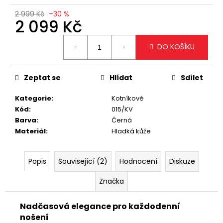
č
u
2 999 Kč
–30 %
2 099 Kč
j
e
Měrná
m
DO KOŠÍKU
cena:
e
Zeptat se
Hlídat
Sdílet
ELEGANTNÍ
KRÉMOVÁ
Kategorie
:
Kotníkové
KABELKA
Kód
:
015/KV
SE
ZLATÝM
Barva
:
Černá
ŘETÍZKEM
Materiál
:
Hladká kůže
699
Kč
Popis
Související (2)
Hodnocení
Diskuze
Značka
Nadčasová elegance pro každodenní
nošení