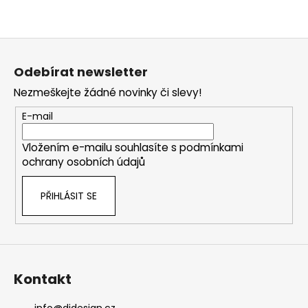
Z
á
Odebírat newsletter
p
Nezmeškejte žádné novinky či slevy!
a
t
E-mail
í
Vložením e-mailu souhlasíte s
podmínkami
ochrany osobních údajů
PŘIHLÁSIT SE
Kontakt
info
@
didesign.cz