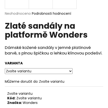
a
j
Průměrné
Neohodnoceno
Podrobnosti hodnocení
í
hodnocení
Zlaté sandály na
produktu
t
je
?
platformě Wonders
0,0
z
5
hvězdiček.
Dámské kožené sandály v jemné platinové
barvě, s plnou špičkou a lehkou klínovou podešví.
HLEDAT
VARIANTA
D
o
Můžeme doručit do:
Zvolte variantu
p
o
Zvolte variantu
r
Kód:
Zvolte variantu
u
Značka:
Wonders