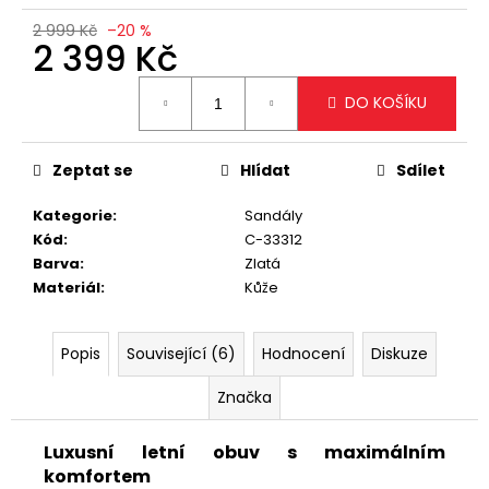
č
u
2 999 Kč
–20 %
2 399 Kč
j
e
Měrná
m
DO KOŠÍKU
cena:
e
Zeptat se
Hlídat
Sdílet
STYLOVÁ
BÍLÁ
Kategorie
:
Sandály
CROSSBODY
Kód
:
C-33312
KABELKA
Barva
:
Zlatá
1
Materiál
:
Kůže
499
Kč
Popis
Související (6)
Hodnocení
Diskuze
Značka
Luxusní letní obuv s maximálním
komfortem