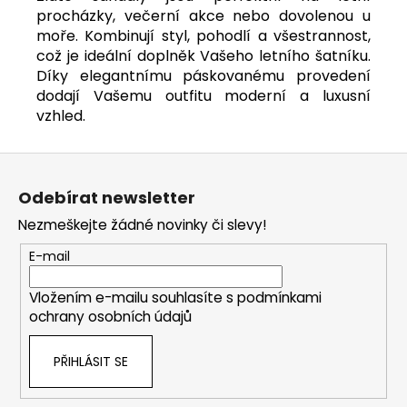
procházky, večerní akce nebo dovolenou u
moře. Kombinují styl, pohodlí a všestrannost,
což je ideální doplněk Vašeho letního šatníku.
Díky elegantnímu páskovanému provedení
dodají Vašemu outfitu moderní a luxusní
vzhled.
Z
á
Odebírat newsletter
p
Nezmeškejte žádné novinky či slevy!
a
t
E-mail
í
Vložením e-mailu souhlasíte s
podmínkami
ochrany osobních údajů
PŘIHLÁSIT SE