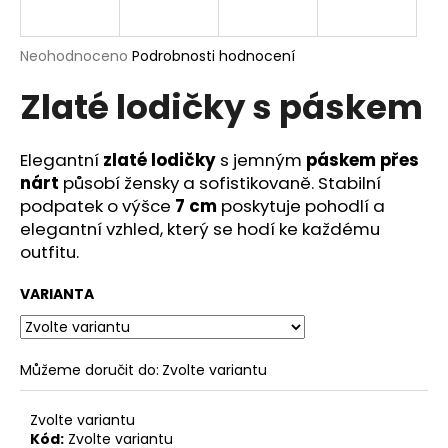
a
j
Průměrné
Neohodnoceno
Podrobnosti hodnocení
í
hodnocení
Zlaté lodičky s páskem
produktu
t
je
?
0,0
z
Elegantní
zlaté lodičky
s jemným
páskem přes
5
nárt
působí žensky a sofistikovaně. Stabilní
hvězdiček.
podpatek o výšce
7 cm
poskytuje pohodlí a
elegantní vzhled, který se hodí ke každému
HLEDAT
outfitu.
VARIANTA
D
o
p
Můžeme doručit do:
Zvolte variantu
o
r
Zvolte variantu
u
Kód:
Zvolte variantu