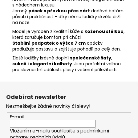
s nádechem luxusu.
Jemný
pásek s přezkou přes nárt
dodává botám
půvab i praktičnost – díky němu lodičky skvěle drží
na noze.
Model je vyroben z kvalitní kůže s
koženou stélkou
,
která zaručuje komfort při chůzi.
Stabilní podpatek o výšce 7 cm
opticky
prodlužuje postavu a zajišťuje pohodlí po celý den.
Zlaté lodičky krásně doplní
společenské šaty,
sukně i elegantní kalhoty
. Jsou perfektní volbou
pro slavnostní události, plesy i večerní příležitosti.
Z
á
Odebírat newsletter
p
Nezmeškejte žádné novinky či slevy!
a
t
E-mail
í
Vložením e-mailu souhlasíte s
podmínkami
ochrany osobních údajů