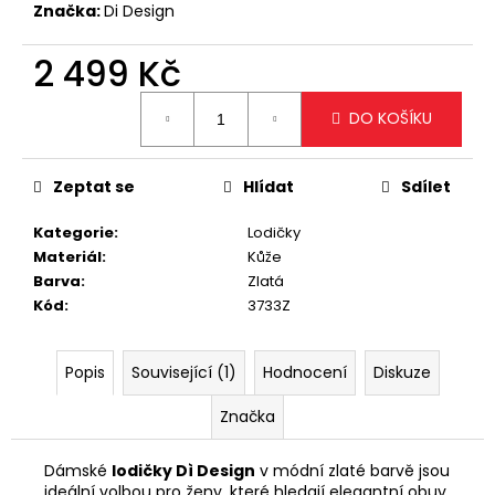
č
Značka:
Di Design
u
j
2 499 Kč
e
m
Měrná
DO KOŠÍKU
e
cena:
Zeptat se
Hlídat
Sdílet
STYLOVÁ
BÍLÁ
CROSSBODY
Kategorie
:
Lodičky
KABELKA
Materiál
:
Kůže
1
Barva
:
Zlatá
499
Kód
:
3733Z
Kč
Popis
Související (1)
Hodnocení
Diskuze
Značka
Dámské
lodičky Dì Design
v módní zlaté barvě jsou
ideální volbou pro ženy, které hledají elegantní obuv