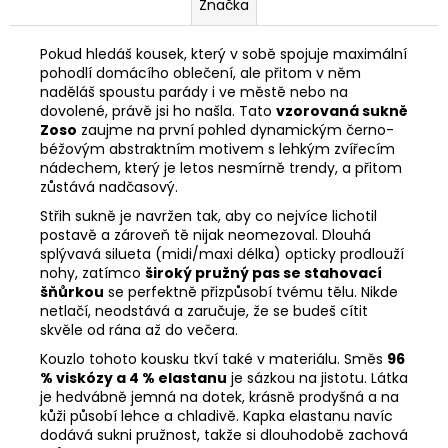
Značka
Pokud hledáš kousek, který v sobě spojuje maximální
pohodlí domácího oblečení, ale přitom v něm
naděláš spoustu parády i ve městě nebo na
dovolené, právě jsi ho našla. Tato
vzorovaná sukně
Zoso
zaujme na první pohled dynamickým černo-
béžovým abstraktním motivem s lehkým zvířecím
nádechem, který je letos nesmírně trendy, a přitom
zůstává nadčasový.
Střih sukně je navržen tak, aby co nejvíce lichotil
postavě a zároveň tě nijak neomezoval. Dlouhá
splývavá silueta (midi/maxi délka) opticky prodlouží
nohy, zatímco
široký pružný pas se stahovací
šňůrkou
se perfektně přizpůsobí tvému tělu. Nikde
netlačí, neodstává a zaručuje, že se budeš cítit
skvěle od rána až do večera.
Kouzlo tohoto kousku tkví také v materiálu. Směs
96
% viskózy a 4 % elastanu
je sázkou na jistotu. Látka
je hedvábně jemná na dotek, krásně prodyšná a na
kůži působí lehce a chladivě. Kapka elastanu navíc
dodává sukni pružnost, takže si dlouhodobě zachová