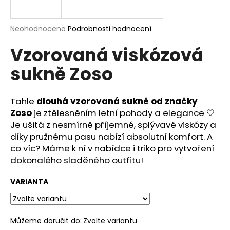
a
j
Průměrné
Neohodnoceno
Podrobnosti hodnocení
í
hodnocení
Vzorovaná viskózová
produktu
t
je
?
sukně Zoso
0,0
z
5
hvězdiček.
Tahle
dlouhá vzorovaná sukně od značky
Zoso
je ztělesněním letní pohody a elegance 🤍
HLEDAT
Je ušitá z nesmírně příjemné, splývavé viskózy a
díky pružnému pasu nabízí absolutní komfort. A
co víc? Máme k ní v nabídce i triko pro vytvoření
dokonalého sladěného outfitu!
D
o
VARIANTA
p
o
r
u
Můžeme doručit do:
Zvolte variantu