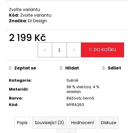
č
u
Zvolte variantu
j
Kód:
Zvolte variantu
e
Značka:
Di Design
m
e
2 199 Kč
Měrná
DO KOŠÍKU
cena:
STYLOVÁ
BÍLÁ
CROSSBODY
KABELKA
Zeptat se
Hlídat
Sdílet
1
499
Kategorie
:
Sukně
Kč
96 % viskóza, 4 %
Materiál
:
elastan
Barva
:
Béžová, černá
Kód
:
MYRA263
Popis
Související (3)
Hodnocení
Diskuze