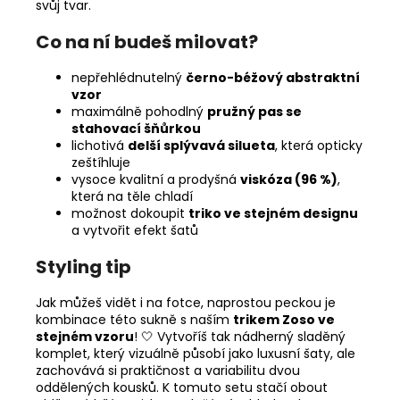
svůj tvar.
Co na ní budeš milovat?
nepřehlédnutelný
černo-béžový abstraktní
vzor
maximálně pohodlný
pružný pas se
stahovací šňůrkou
lichotivá
delší splývavá silueta
, která opticky
zeštíhluje
vysoce kvalitní a prodyšná
viskóza (96 %)
,
která na těle chladí
možnost dokoupit
triko ve stejném designu
a vytvořit efekt šatů
Styling tip
Jak můžeš vidět i na fotce, naprostou peckou je
kombinace této sukně s naším
trikem Zoso ve
stejném vzoru
! 🤍 Vytvoříš tak nádherný sladěný
komplet, který vizuálně působí jako luxusní šaty, ale
zachovává si praktičnost a variabilitu dvou
oddělených kousků. K tomuto setu stačí obout