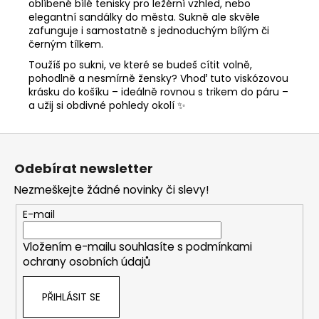
oblíbené bílé tenisky pro ležérní vzhled, nebo
elegantní sandálky do města. Sukně ale skvěle
zafunguje i samostatně s jednoduchým bílým či
černým tílkem.
Toužíš po sukni, ve které se budeš cítit volně,
pohodlně a nesmírně žensky? Vhoď tuto viskózovou
krásku do košíku – ideálně rovnou s trikem do páru –
a užij si obdivné pohledy okolí ✨
Z
á
Odebírat newsletter
p
Nezmeškejte žádné novinky či slevy!
a
t
E-mail
í
Vložením e-mailu souhlasíte s
podmínkami
ochrany osobních údajů
PŘIHLÁSIT SE