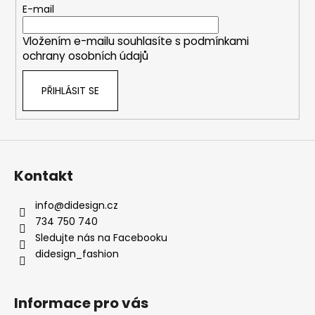
t
E-mail
í
Vložením e-mailu souhlasíte s
podmínkami
ochrany osobních údajů
PŘIHLÁSIT SE
Kontakt
info
@
didesign.cz
734 750 740
Sledujte nás na Facebooku
didesign_fashion
Informace pro vás