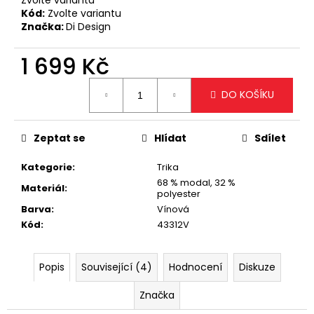
č
Kód:
Zvolte variantu
u
Značka:
Di Design
j
e
1 699 Kč
m
e
Měrná
DO KOŠÍKU
cena:
TRENDY
KRÉMOVÁ
Zeptat se
Hlídat
Sdílet
CROSSBODY
KABELKA
Kategorie
:
Trika
1
68 % modal, 32 %
299
Materiál
:
polyester
Kč
Barva
:
Vínová
Kód
:
43312V
Popis
Související (4)
Hodnocení
Diskuze
Značka