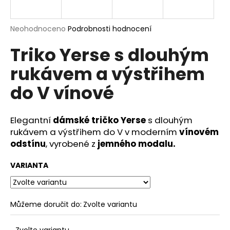
a
j
Průměrné
Neohodnoceno
Podrobnosti hodnocení
í
hodnocení
Triko Yerse s dlouhým
produktu
t
je
?
rukávem a výstřihem
0,0
z
do V vínové
5
hvězdiček.
Elegantní
dámské tričko Yerse
s dlouhým
HLEDAT
rukávem a výstřihem do V v moderním
vínovém
odstínu
, vyrobené z
jemného modalu.
D
VARIANTA
o
p
o
Můžeme doručit do:
Zvolte variantu
r
u
Zvolte variantu