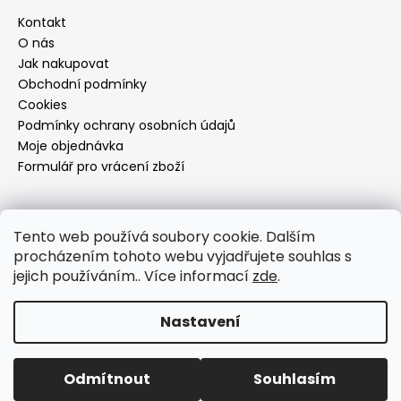
Kontakt
O nás
Jak nakupovat
Obchodní podmínky
Cookies
Podmínky ochrany osobních údajů
Moje objednávka
Formulář pro vrácení zboží
Přijímáme online platby
Tento web používá soubory cookie. Dalším
procházením tohoto webu vyjadřujete souhlas s
jejich používáním.. Více informací
zde
.
Nastavení
Vytvořil Shoptet
Copyright 2026
Dí design
. Všechna práva vyhrazena.
Odmítnout
Souhlasím
Upravit nastavení cookies