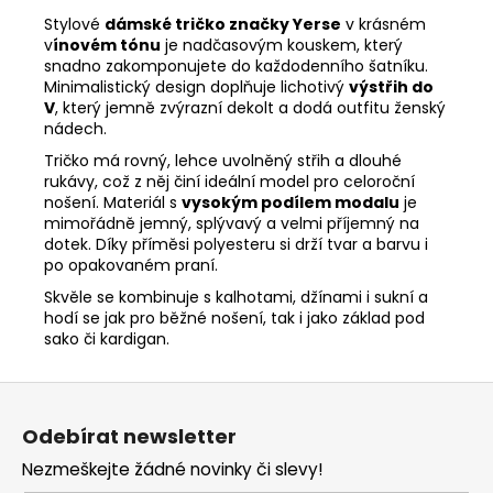
Stylové
dámské tričko značky Yerse
v krásném
v
ínovém tónu
je nadčasovým kouskem, který
snadno zakomponujete do každodenního šatníku.
Minimalistický design doplňuje lichotivý
výstřih do
V
, který jemně zvýrazní dekolt a dodá outfitu ženský
nádech.
Tričko má rovný, lehce uvolněný střih a dlouhé
rukávy, což z něj činí ideální model pro celoroční
nošení. Materiál s
vysokým podílem modalu
je
mimořádně jemný, splývavý a velmi příjemný na
dotek. Díky příměsi polyesteru si drží tvar a barvu i
po opakovaném praní.
Skvěle se kombinuje s kalhotami, džínami i sukní a
hodí se jak pro běžné nošení, tak i jako základ pod
sako či kardigan.
Z
á
Odebírat newsletter
p
Nezmeškejte žádné novinky či slevy!
a