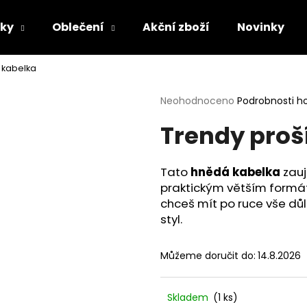
lky
Oblečení
Akční zboží
Novinky
 kabelka
Co potřebujete najít?
Průměrné
Neohodnoceno
Podrobnosti h
hodnocení
Trendy proš
produktu
HLEDAT
je
0,0
z
Tato
hnědá kabelka
zauj
5
Doporučujeme
praktickým větším formát
hvězdiček.
chceš mít po ruce vše dů
styl.
Můžeme doručit do:
14.8.2026
Skladem
(1 ks)