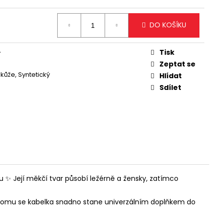
ODLOUHLÁ KABELKA NA
TÝM DETAILEM
DO KOŠÍKU
Tisk
y
Zeptat se
kůže, Syntetický
Hlídat
Sdílet
 ✨ Její měkčí tvar působí ležérně a žensky, zatímco
y tomu se kabelka snadno stane univerzálním doplňkem do