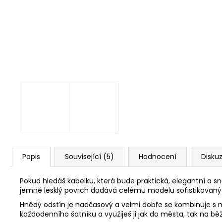
ELEGANTNÍ KRÉMOVÁ KABELKA SE
ZLATÝM ŘETÍZKEM
699 Kč
Popis
Související (5)
Hodnocení
Disku
Pokud hledáš kabelku, která bude praktická, elegantní a 
jemně lesklý povrch dodává celému modelu sofistikovaný
Hnědý odstín je nadčasový a velmi dobře se kombinuje s 
každodenního šatníku a využiješ ji jak do města, tak na 