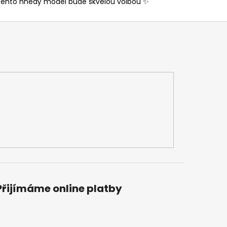
t, tento hnědý model bude skvělou volbou ✨
Přijímáme online platby