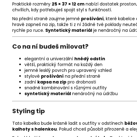
Praktické rozměry
25 × 37 × 12 cm
nabízí dostatek prostoru
chvílích, kdy potřebuješ spojit styl s funkčností.
Na přední straně zaujme jemné
prošívání
, které kabelce
hravě zapneš na zip, takže ti z ní žádné tvé poklady neut
rychle po ruce.
Syntetický materiál
je nenáročný na údrž
Co na ní budeš milovat?
elegantní a univerzální
hnědý odstín
větší, praktický formát na každý den
jemně lesklý povrch pro upravený vzhled
stylové
prošívání
na přední straně
zadní
kapsa na zip
pro drobnosti
snadné kombinování s různými outfity
syntetický materiál
nenáročný na údržbu
Styling tip
Tato kabelka bude krásně ladit s outfity v odstínech
béžov
kalhoty s halenkou
. Pokud chceš působit přirozeně a ele