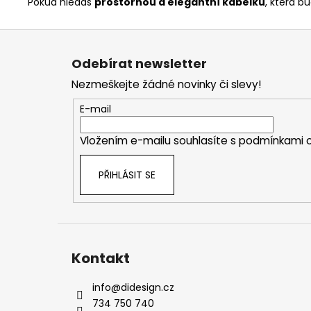
Pokud hledáš
prostornou a elegantní kabelku
, která b
Z
á
Odebírat newsletter
p
Nezmeškejte žádné novinky či slevy!
a
t
E-mail
í
Vložením e-mailu souhlasíte s
podmínkami o
PŘIHLÁSIT SE
Kontakt
info
@
didesign.cz
734 750 740