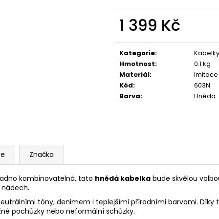
KRÉMOVÁ PODLOUHLÁ KABELKA NA
TMAVĚ HNĚDÁ P
RAMENO SE ZLATÝM DETAILEM
RAMENO SE ZLA
1 399 Kč
1 199 Kč
1 199 Kč
Měrná
cena:
Kategorie
:
Kabelk
Hmotnost
:
0.1 kg
Materiál
:
Imitace 
Kód
:
603N
Barva
:
Hnědá
ze
Značka
snadno kombinovatelná, tato
hnědá kabelka
bude skvělou volbou
 nádech.
neutrálními tóny, denimem i teplejšími přírodními barvami. Dík
běžné pochůzky nebo neformální schůzky.