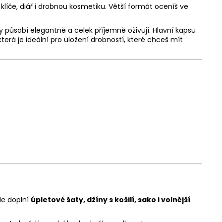
líče, diář i drobnou kosmetiku. Větší formát oceníš ve
y působí elegantně a celek příjemně oživují. Hlavní kapsu
 která je ideální pro uložení drobností, které chceš mít
le doplní
úpletové šaty, džíny s košilí, sako i volnější