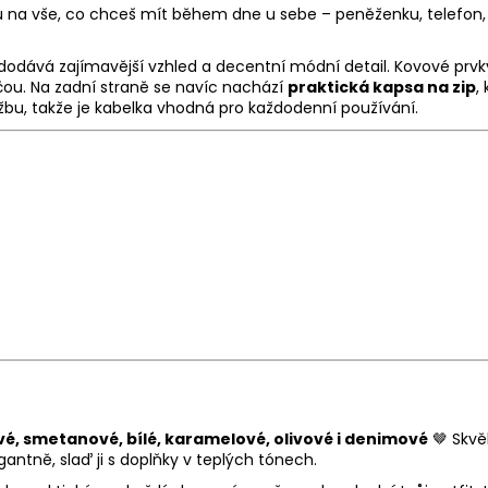
 na vše, co chceš mít během dne u sebe – peněženku, telefon, k
 dodává zajímavější vzhled a decentní módní detail. Kovové prvk
ečou. Na zadní straně se navíc nachází
praktická kapsa na zip
,
bu, takže je kabelka vhodná pro každodenní používání.
é, smetanové, bílé, karamelové, olivové i denimové
🤎 Skvě
gantně, slaď ji s doplňky v teplých tónech.