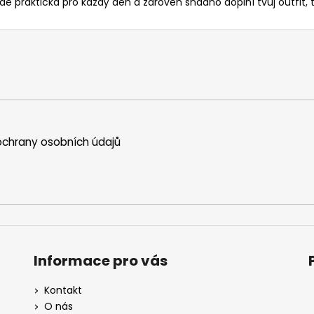
ude praktická pro každý den a zároveň snadno doplní tvůj outfi
chrany osobních údajů
Informace pro vás
Kontakt
O nás