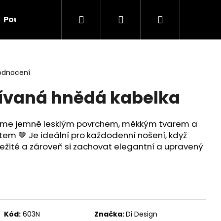
Hledat
Přihlášení
Nákupní
Poukazy
Doplňky
O nás
Kontakt
Ve
košík
odnocení
ívaná hnědá kabelka
me jemně lesklým povrchem, měkkým tvarem a
em 🤎 Je ideální pro každodenní nošení, když
ležité a zároveň si zachovat elegantní a upravený
Následující
Kód:
603N
Značka:
Di Design