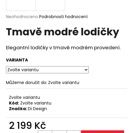
a
j
Průměrné
Neohodnoceno
Podrobnosti hodnocení
í
hodnocení
Tmavě modré lodičky
produktu
t
je
?
0,0
z
Elegantní lodičky v tmavě modrém provedení.
5
hvězdiček.
VARIANTA
HLEDAT
Můžeme doručit do:
Zvolte variantu
D
Zvolte variantu
o
Kód:
Zvolte variantu
p
Značka:
Di Design
o
r
2 199 Kč
u
Měrná