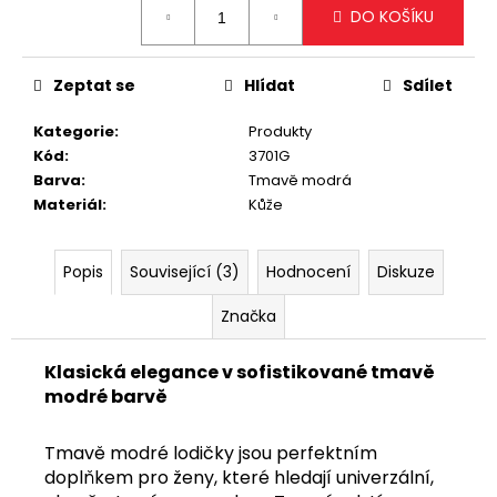
č
DO KOŠÍKU
cena:
u
j
e
Zeptat se
Hlídat
Sdílet
m
e
Kategorie
:
Produkty
Kód
:
3701G
Barva
:
Tmavě modrá
KRÉMOVÁ
Materiál
:
Kůže
PODLOUHLÁ
KABELKA
NA
RAMENO
Popis
Související (3)
Hodnocení
Diskuze
SE
ZLATÝM
Značka
DETAILEM
1
199
Klasická elegance v sofistikované tmavě
Kč
modré barvě
Tmavě modré lodičky jsou perfektním
doplňkem pro ženy, které hledají univerzální,