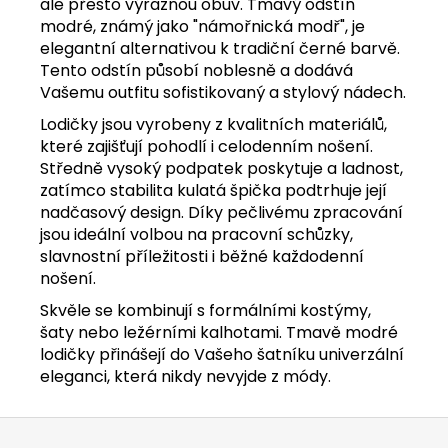
ale přesto výraznou obuv. Tmavý odstín
modré, známý jako "námořnická modř", je
elegantní alternativou k tradiční černé barvě.
Tento odstín působí noblesně a dodává
Vašemu outfitu sofistikovaný a stylový nádech.
Lodičky jsou vyrobeny z kvalitních materiálů,
které zajišťují pohodlí i celodenním nošení.
Středně vysoký podpatek poskytuje a ladnost,
zatímco stabilita kulatá špička podtrhuje její
nadčasový design. Díky pečlivému zpracování
jsou ideální volbou na pracovní schůzky,
slavnostní příležitosti i běžné každodenní
nošení.
Skvěle se kombinují s formálními kostýmy,
šaty nebo ležérními kalhotami. Tmavě modré
lodičky přinášejí do
Vašeho šatníku univerzální
eleganci, která nikdy nevyjde z módy.
Z