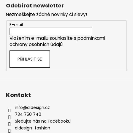
á
Odebírat newsletter
p
Nezmeškejte žádné novinky či slevy!
a
t
E-mail
í
Vložením e-mailu souhlasíte s
podmínkami
ochrany osobních údajů
PŘIHLÁSIT SE
Kontakt
info
@
didesign.cz
734 750 740
Sledujte nás na Facebooku
didesign_fashion