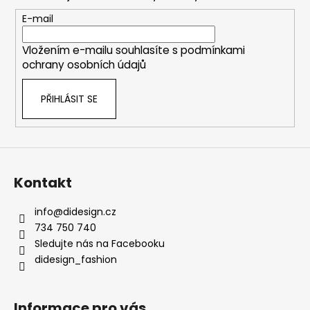
a
t
E-mail
í
Vložením e-mailu souhlasíte s
podmínkami
ochrany osobních údajů
PŘIHLÁSIT SE
Kontakt
info
@
didesign.cz
734 750 740
Sledujte nás na Facebooku
didesign_fashion
Informace pro vás