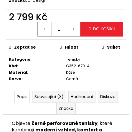
č
Značka:
Di Design
u
j
2 799 Kč
e
Měrná
m
DO KOŠÍKU
cena:
e
Zeptat se
Hlídat
Sdílet
ELEGANTNÍ
KRÉMOVÁ
Kategorie
:
Tenisky
KABELKA
SE
Kód
:
G352-670-4
ZLATÝM
Materiál
:
Kůže
ŘETÍZKEM
Barva
:
Černá
699
Kč
Popis
Související (3)
Hodnocení
Diskuze
Značka
Objevte
černé perforované tenisky
, které
kombinují
moderní vzhled, komfort a