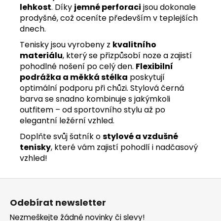
lehkost
. Díky
jemné perforaci
jsou dokonale
prodyšné, což oceníte především v teplejších
dnech.
Tenisky jsou vyrobeny z
kvalitního
materiálu
, který se přizpůsobí noze a zajistí
pohodlné nošení po celý den.
Flexibilní
podrážka a měkká stélka
poskytují
optimální podporu při chůzi. Stylová černá
barva se snadno kombinuje s jakýmkoli
outfitem – od sportovního stylu až po
elegantní ležérní vzhled.
Doplňte svůj šatník o
stylové a vzdušné
tenisky
, které vám zajistí pohodlí i nadčasový
vzhled!
Z
á
Odebírat newsletter
p
Nezmeškejte žádné novinky či slevy!