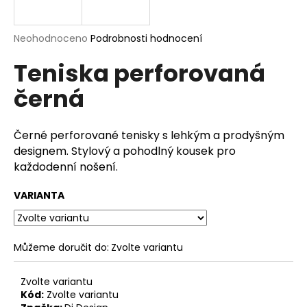
a
j
Průměrné
Neohodnoceno
Podrobnosti hodnocení
í
hodnocení
Teniska perforovaná
produktu
t
je
?
černá
0,0
z
5
hvězdiček.
Černé perforované tenisky s lehkým a prodyšným
designem. Stylový a pohodlný kousek pro
HLEDAT
každodenní nošení.
VARIANTA
D
o
p
Můžeme doručit do:
Zvolte variantu
o
r
Zvolte variantu
u
Kód:
Zvolte variantu