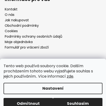
Kontakt
O nás
Jak nakupovat
Obchodní podmínky
Cookies
Podmínky ochrany osobních údajů
Moje objednávka
Formulář pro vrácení zboží
Přijímáme online platby
Tento web používá soubory cookie. Dalším
procházením tohoto webu vyjadřujete souhlas s
jejich používáním.. Více informací
zde
.
Nastavení
Vytvořil Shoptet
Copyright 2026
Dí design
. Všechna práva vyhrazena.
Odmítnout
Souhlasím
Upravit nastavení cookies