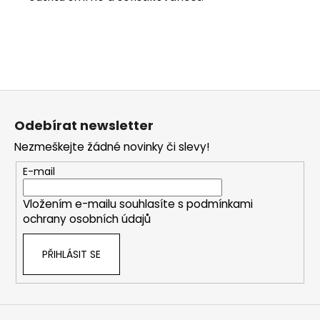
Z
á
Odebírat newsletter
p
Nezmeškejte žádné novinky či slevy!
a
t
E-mail
í
Vložením e-mailu souhlasíte s
podmínkami
ochrany osobních údajů
PŘIHLÁSIT SE