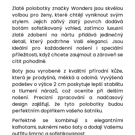
Zlaté polobotky značky Wonders jsou skvělou
volbou pro ženy, které chtějí vyniknout svým
stylem. Jejich zářivý zlatý povrch dodává
botám sofistikovaný vzhled, zatímco luxusní
zlaté zdobení na nártu přidává jedinečný
detail, který podtrhne Vaši eleganci. Jsou
ideální pro každodenní nošení i speciální
příležitosti, když chcete zaujmout a zároveň se
cítit pohodlně.
Boty jsou vyrobené z kvalitní přírodní kůže,
která je prodyšná, měkká a odolná. Vyvýšená
podešev o výšce 2 cm poskytuje lepší stabilitu
a tlumení nárazů, což oceníte při delším
nošení. Precizní zpracování a nadčasový
design zajišťují, že tyto polobotky budou
perfektním doplňkem vašeho šatníku.
Perfektně se kombinují s elegantními
kalhotami, sukněmi nebo šaty a dodají Vašemu
outfitu šmrnc a sofistikovanost.