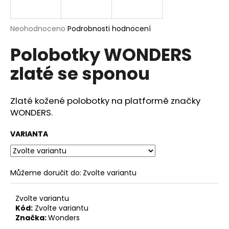
a
j
Průměrné
Neohodnoceno
Podrobnosti hodnocení
í
hodnocení
Polobotky WONDERS
produktu
t
je
?
zlaté se sponou
0,0
z
5
hvězdiček.
Zlaté kožené polobotky na platformě značky
WONDERS.
HLEDAT
VARIANTA
D
o
Můžeme doručit do:
Zvolte variantu
p
o
Zvolte variantu
r
Kód:
Zvolte variantu
u
Značka:
Wonders