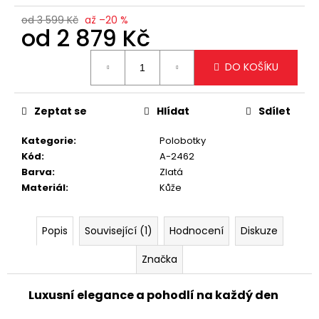
č
u
od 3 599 Kč
až –20 %
od
2 879 Kč
j
e
Měrná
m
DO KOŠÍKU
cena:
e
Zeptat se
Hlídat
Sdílet
KRÉMOVÁ
PODLOUHLÁ
Kategorie
:
Polobotky
KABELKA
Kód
:
A-2462
NA
RAMENO
Barva
:
Zlatá
SE
Materiál
:
Kůže
ZLATÝM
DETAILEM
1
Popis
Související (1)
Hodnocení
Diskuze
199
Kč
Značka
Luxusní elegance a pohodlí na každý den