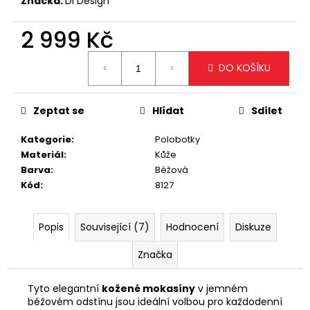
č
Značka:
Di Design
u
j
2 999 Kč
e
Měrná
m
DO KOŠÍKU
cena:
e
Zeptat se
Hlídat
Sdílet
ELEGANTNÍ
KRÉMOVÁ
Kategorie
:
Polobotky
KABELKA
SE
Materiál
:
Kůže
ZLATÝM
Barva
:
Béžová
ŘETÍZKEM
Kód
:
8127
699
Kč
Popis
Související (7)
Hodnocení
Diskuze
Značka
Tyto elegantní
kožené mokasíny
v jemném
béžovém odstínu jsou ideální volbou pro každodenní