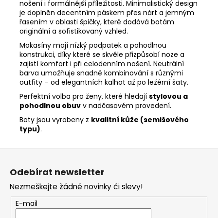
nošení i formálnější příležitosti. Minimalistický design
je doplněn decentním páskem přes nárt a jemným
řasením v oblasti špičky, které dodává botám
originální a sofistikovaný vzhled.
Mokasíny mají nízký podpatek a pohodlnou
konstrukci, díky které se skvěle přizpůsobí noze a
zajistí komfort i při celodenním nošení. Neutrální
barva umožňuje snadné kombinování s různými
outfity – od elegantních kalhot až po ležérní šaty.
Perfektní volba pro ženy, které hledají
stylovou a
pohodlnou obuv
v nadčasovém provedení.
Boty jsou vyrobeny z
kvalitní kůže (semišového
typu)
.
Z
á
Odebírat newsletter
p
Nezmeškejte žádné novinky či slevy!
a
t
E-mail
í