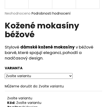
a
j
Průměrné
Neohodnoceno
Podrobnosti hodnocení
í
hodnocení
Kožené mokasíny
produktu
t
je
?
béžové
0,0
z
5
hvězdiček.
Stylové
dámské kožené mokasíny
v béžové
barvě, které spojují eleganci, pohodlí a
HLEDAT
nadčasový design.
VARIANTA
D
o
p
Můžeme doručit do:
Zvolte variantu
o
r
Zvolte variantu
u
Kód:
Zvolte variantu