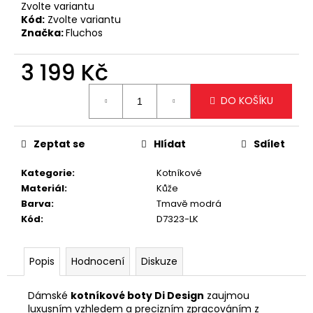
č
Zvolte variantu
u
Kód:
Zvolte variantu
j
Značka:
Fluchos
e
m
3 199 Kč
e
Měrná
DO KOŠÍKU
cena:
VELKÁ
KRÉMOVÁ
KABELKA
Zeptat se
Hlídat
Sdílet
NA
RAMENO
Kategorie
:
Kotníkové
S
Materiál
:
Kůže
OZDOBNÝMI
ZIPY
Barva
:
Tmavě modrá
Kód
:
D7323-LK
1
799
Kč
Popis
Hodnocení
Diskuze
Dámské
kotníkové boty Di Design
zaujmou
luxusním vzhledem a precizním zpracováním z