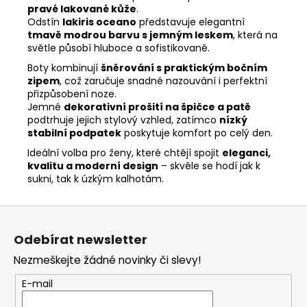
pravé lakované kůže
.
Odstín
lakiris oceano
představuje elegantní
tmavě modrou barvu s jemným leskem
, která na
světle působí hluboce a sofistikovaně.
Boty kombinují
šněrování s praktickým bočním
zipem
, což zaručuje snadné nazouvání i perfektní
přizpůsobení noze.
Jemné
dekorativní prošití na špičce a patě
podtrhuje jejich stylový vzhled, zatímco
nízký
stabilní podpatek
poskytuje komfort po celý den.
Ideální volba pro ženy, které chtějí spojit
eleganci,
kvalitu a moderní design
– skvěle se hodí jak k
sukni, tak k úzkým kalhotám.
Z
á
Odebírat newsletter
p
Nezmeškejte žádné novinky či slevy!
a
t
E-mail
í