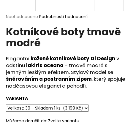
a
j
Průměrné
Neohodnoceno
Podrobnosti hodnocení
í
hodnocení
Kotníkové boty tmavě
produktu
t
je
?
modré
0,0
z
5
hvězdiček.
Elegantní
kožené kotníkové boty Di Design
v
odstínu
lakiris oceano
– tmavě modré s
HLEDAT
jemným lesklým efektem. Stylový model se
šněrováním a postranním zipem
, který spojuje
nadčasovou eleganci a pohodlí.
D
VARIANTA
o
p
o
r
Můžeme doručit do:
Zvolte variantu
u