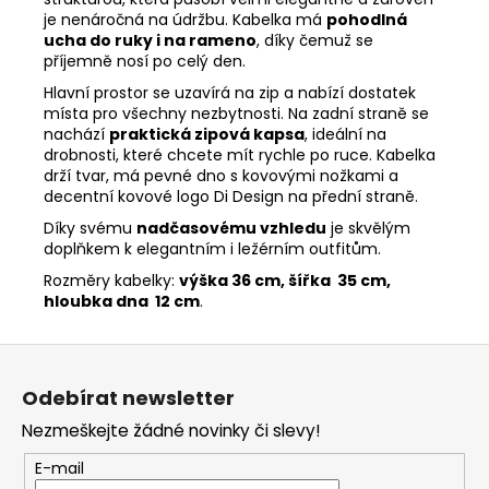
je nenáročná na údržbu. Kabelka má
pohodlná
ucha do ruky i na rameno
, díky čemuž se
příjemně nosí po celý den.
Hlavní prostor se uzavírá na zip a nabízí dostatek
místa pro všechny nezbytnosti. Na zadní straně se
nachází
praktická zipová kapsa
, ideální na
drobnosti, které chcete mít rychle po ruce. Kabelka
drží tvar, má pevné dno s kovovými nožkami a
decentní kovové logo Di Design na přední straně.
Díky svému
nadčasovému vzhledu
je skvělým
doplňkem k elegantním i ležérním outfitům.
Rozměry kabelky:
výška 36 cm, šířka 35 cm,
hloubka dna 12 cm
.
Z
á
Odebírat newsletter
p
Nezmeškejte žádné novinky či slevy!
a
t
E-mail