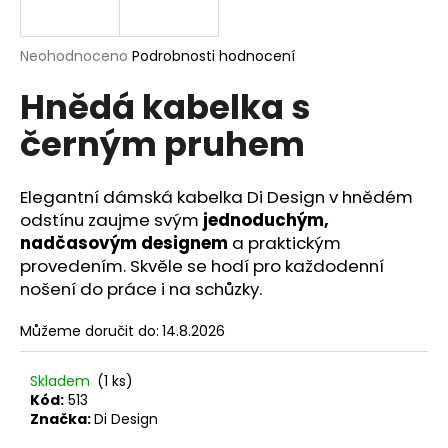
a
j
Průměrné
Neohodnoceno
Podrobnosti hodnocení
í
hodnocení
Hnědá kabelka s
produktu
t
je
?
černým pruhem
0,0
z
5
hvězdiček.
Elegantní dámská kabelka Di Design v hnědém
odstínu zaujme svým
jednoduchým,
HLEDAT
nadčasovým designem
a praktickým
provedením. Skvěle se hodí pro každodenní
nošení do práce i na schůzky.
D
Můžeme doručit do:
14.8.2026
o
p
Skladem
(1 ks)
o
Kód:
513
r
Značka:
Di Design
u