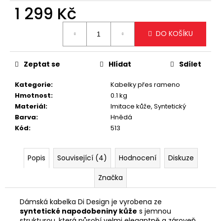
č
1 299 Kč
u
j
Měrná
e
DO KOŠÍKU
cena:
m
e
Zeptat se
Hlídat
Sdílet
TMAVĚ
Kategorie
:
Kabelky přes rameno
HNĚDÁ
Hmotnost
:
0.1 kg
PODLOUHLÁ
Materiál
:
Imitace kůže, Syntetický
KABELKA
Barva
:
Hnědá
NA
RAMENO
Kód
:
513
SE
ZLATÝM
DETAILEM
Popis
Související (4)
Hodnocení
Diskuze
1
199
Značka
Kč
Dámská kabelka Di Design je vyrobena ze
syntetické napodobeniny kůže
s jemnou
strukturou, která působí velmi elegantně a zároveň