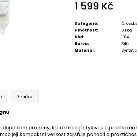
KRÉMOVÁ PODLOUHLÁ KABELKA NA
TMAVĚ HNĚDÁ P
1 599 Kč
RAMENO SE ZLATÝM DETAILEM
RAMENO SE ZLA
Měrná
1 199 Kč
1 199 Kč
cena:
Kategorie
:
Crossb
Hmotnost
:
0.1 kg
Kód
:
1314
Barva
:
Bílá
Materiál
:
Synteti
e
Značka
ignu
 doplňkem pro ženy, které hledají stylovou a praktickou ka
co její kompaktní velikost zajišťuje pohodlí a praktičnos