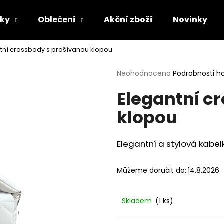
lky
Oblečení
Akční zboží
Novinky
tní crossbody s prošívanou klopou
Co potřebujete najít?
Průměrné
Neohodnoceno
Podrobnosti h
hodnocení
Elegantní c
produktu
HLEDAT
je
klopou
0,0
z
5
Doporučujeme
hvězdiček.
Elegantní a stylová kabe
Můžeme doručit do:
14.8.2026
Skladem
(1 ks)