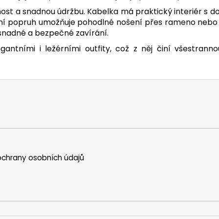
olnost a snadnou údržbu. Kabelka má praktický interiér s d
nní popruh umožňuje pohodlné nošení přes rameno nebo
 snadné a bezpečné zavírání.
ntními i ležérními outfity, což z něj činí všestran
chrany osobních údajů