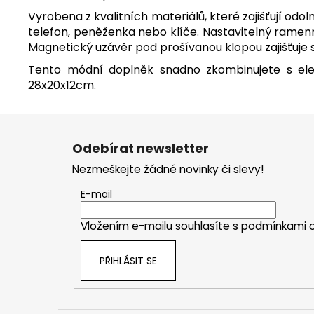
Vyrobena z kvalitních materiálů, které zajišťují od
telefon, peněženka nebo klíče. Nastavitelný rame
Magnetický uzávěr pod prošívanou klopou zajišťuje
Tento módní doplněk snadno zkombinujete s elega
28x20x12cm.
Z
á
Odebírat newsletter
p
Nezmeškejte žádné novinky či slevy!
a
t
E-mail
í
Vložením e-mailu souhlasíte s
podmínkami o
PŘIHLÁSIT SE