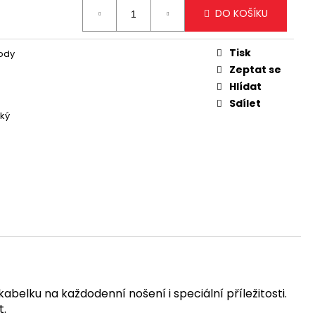
ODLOUHLÁ KABELKA NA
DO KOŠÍKU
TÝM DETAILEM
Tisk
ody
Zeptat se
Hlídat
Sdílet
cký
belku na každodenní nošení i speciální příležitosti.
t.