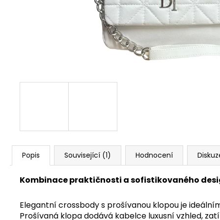
ELEGANTNÍ KRÉMOVÁ KABELKA SE
ZLATÝM ŘETÍZKEM
699 Kč
Popis
Související (1)
Hodnocení
Diskuz
Kombinace praktičnosti a sofistikovaného des
Elegantní crossbody s prošívanou klopou je ideálním
Prošívaná klopa dodává kabelce luxusní vzhled, zatím