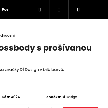
Hledat
Přihlášení
Nákupní
Poukazy
Doplňky
O nás
Kontakt
Ve
košík
odnocení
rossbody s prošívanou
lka značky
DÌ Design v bílé barvě.
Následující
Kód:
4074
Značka:
Di Design