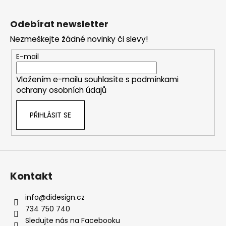
Z
á
Odebírat newsletter
p
Nezmeškejte žádné novinky či slevy!
a
t
E-mail
í
Vložením e-mailu souhlasíte s
podmínkami
ochrany osobních údajů
PŘIHLÁSIT SE
Kontakt
info
@
didesign.cz
734 750 740
Sledujte nás na Facebooku