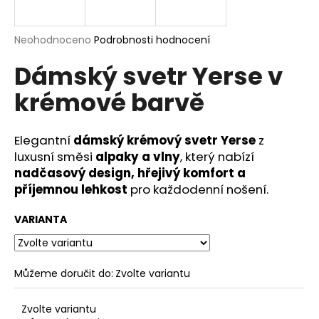
a
j
Průměrné
Neohodnoceno
Podrobnosti hodnocení
í
hodnocení
Dámský svetr Yerse v
produktu
t
je
?
krémové barvě
0,0
z
5
hvězdiček.
Elegantní
dámský krémový svetr Yerse
z
luxusní směsi
alpaky a vlny
, který nabízí
HLEDAT
nadčasový design, hřejivý komfort a
příjemnou lehkost
pro každodenní nošení.
VARIANTA
D
o
p
o
Můžeme doručit do:
Zvolte variantu
r
u
Zvolte variantu