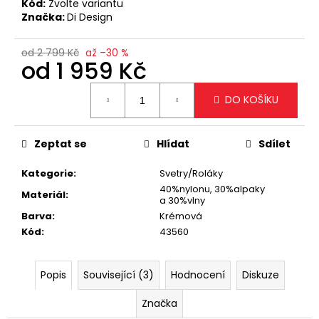
č
Kód:
Zvolte variantu
u
Značka:
Di Design
j
e
od 2 799 Kč
až –30 %
od
1 959 Kč
m
e
Měrná
DO KOŠÍKU
cena:
ELEGANTNÍ
KRÉMOVÁ
Zeptat se
Hlídat
Sdílet
KABELKA
SE
ZLATÝM
Kategorie
:
Svetry/Roláky
ŘETÍZKEM
40%nylonu, 30%alpaky
Materiál
:
a 30%vlny
699
Kč
Barva
:
Krémová
Kód
:
43560
Popis
Související (3)
Hodnocení
Diskuze
Značka