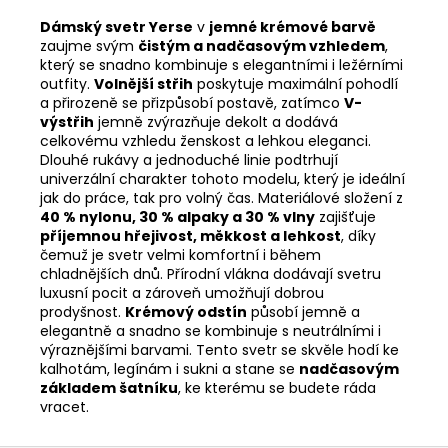
Dámský svetr Yerse
v
jemné krémové barvě
zaujme svým
čistým a nadčasovým vzhledem
,
který se snadno kombinuje s elegantními i ležérními
outfity.
Volnější střih
poskytuje maximální pohodlí
a přirozeně se přizpůsobí postavě, zatímco
V-
výstřih
jemně zvýrazňuje dekolt a dodává
celkovému vzhledu ženskost a lehkou eleganci.
Dlouhé rukávy a jednoduché linie podtrhují
univerzální charakter tohoto modelu, který je ideální
jak do práce, tak pro volný čas. Materiálové složení z
40 % nylonu, 30 % alpaky a 30 % vlny
zajišťuje
příjemnou hřejivost, měkkost a lehkost
, díky
čemuž je svetr velmi komfortní i během
chladnějších dnů. Přírodní vlákna dodávají svetru
luxusní pocit a zároveň umožňují dobrou
prodyšnost.
Krémový odstín
působí jemně a
elegantně a snadno se kombinuje s neutrálními i
výraznějšími barvami. Tento svetr se skvěle hodí ke
kalhotám, legínám i sukni a stane se
nadčasovým
základem šatníku
, ke kterému se budete ráda
vracet.