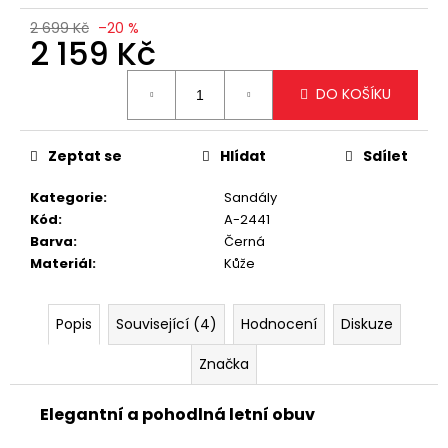
č
u
2 699 Kč
–20 %
2 159 Kč
j
e
Měrná
m
DO KOŠÍKU
cena:
e
Zeptat se
Hlídat
Sdílet
TRENDY
BÍLÁ
Kategorie
:
Sandály
CROSSBODY
Kód
:
A-2441
KABELKA
Barva
:
Černá
1
Materiál
:
Kůže
299
Kč
Popis
Související (4)
Hodnocení
Diskuze
Značka
Elegantní a pohodlná letní obuv