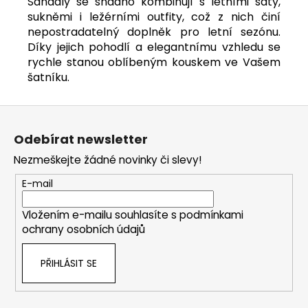
Sandály se snadno kombinují s letními šaty,
sukněmi i ležérními outfity, což z nich činí
nepostradatelný doplněk pro letní sezónu.
Díky jejich pohodlí a elegantnímu vzhledu se
rychle stanou oblíbeným kouskem ve Vašem
šatníku.
Z
á
Odebírat newsletter
p
Nezmeškejte žádné novinky či slevy!
a
t
E-mail
í
Vložením e-mailu souhlasíte s
podmínkami
ochrany osobních údajů
PŘIHLÁSIT SE