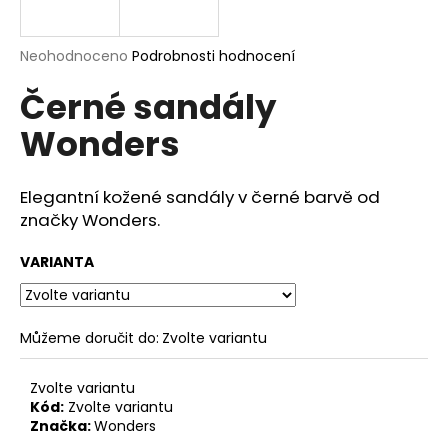
a
j
Průměrné
Neohodnoceno
Podrobnosti hodnocení
í
hodnocení
Černé sandály
produktu
t
je
?
Wonders
0,0
z
5
hvězdiček.
Elegantní kožené sandály v černé barvě od
značky Wonders.
HLEDAT
VARIANTA
D
o
Můžeme doručit do:
Zvolte variantu
p
o
Zvolte variantu
r
Kód:
Zvolte variantu
u
Značka:
Wonders