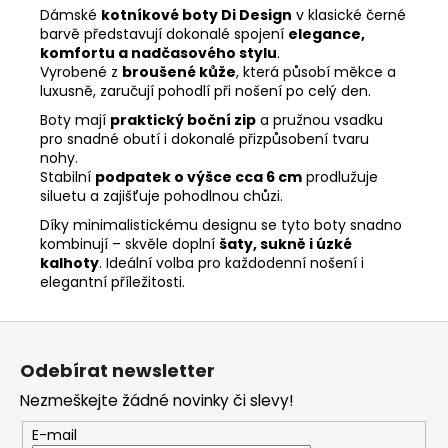
Dámské
kotníkové boty Di Design
v klasické černé
barvě představují dokonalé spojení
elegance,
komfortu a nadčasového stylu
.
Vyrobené z
broušené kůže
, která působí měkce a
luxusně, zaručují pohodlí při nošení po celý den.
Boty mají
praktický boční zip
a pružnou vsadku
pro snadné obutí i dokonalé přizpůsobení tvaru
nohy.
Stabilní
podpatek o výšce cca 6 cm
prodlužuje
siluetu a zajišťuje pohodlnou chůzi.
Díky minimalistickému designu se tyto boty snadno
kombinují – skvěle doplní
šaty, sukně i úzké
kalhoty
. Ideální volba pro každodenní nošení i
elegantní příležitosti.
Z
á
Odebírat newsletter
p
Nezmeškejte žádné novinky či slevy!
a
t
E-mail