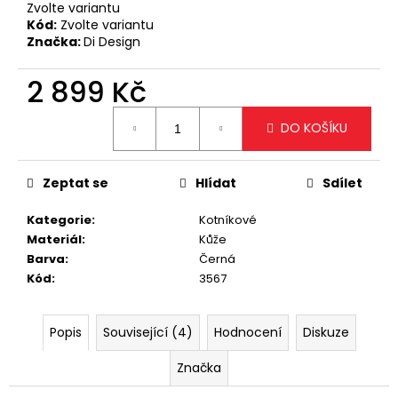
č
Zvolte variantu
u
Kód:
Zvolte variantu
j
Značka:
Di Design
e
m
2 899 Kč
e
Měrná
DO KOŠÍKU
cena:
ELEGANTNÍ
KRÉMOVÁ
KABELKA
Zeptat se
Hlídat
Sdílet
SE
ZLATÝM
Kategorie
:
Kotníkové
ŘETÍZKEM
Materiál
:
Kůže
699
Barva
:
Černá
Kč
Kód
:
3567
Popis
Související (4)
Hodnocení
Diskuze
Značka