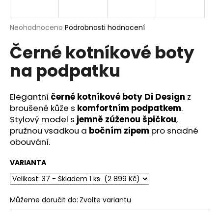
a
j
Průměrné
Neohodnoceno
Podrobnosti hodnocení
í
hodnocení
Černé kotníkové boty
produktu
t
je
?
na podpatku
0,0
z
5
hvězdiček.
Elegantní
černé kotníkové boty Di Design
z
broušené kůže s
komfortním podpatkem
.
HLEDAT
Stylový model s
jemně zúženou špičkou
,
pružnou vsadkou a
bočním zipem
pro snadné
obouvání.
D
VARIANTA
o
p
o
r
Můžeme doručit do:
Zvolte variantu
u