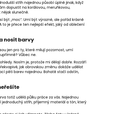
ODLOUHLÁ KABELKA NA
dnodušší střih najednou působí úplně jinak, když
TÝM DETAILEM
dám dopustit na korálovou, meruňkovou,
 nějak slunečně.
í být „moc“. Umí být výrazné, ale pořád krásně
to je přece ten nejlepší efekt, jaký od oblečení
a nosit barvy
ou jen pro ty, které milují pozornost, umí
e upřímně? Vůbec ne.
ledy. Nosím je, protože mi dělají dobře. Rozzáří
 překvapivé, jak obrovskou změnu dokáže udělat
í pěti barev najednou. Bohatě stačí odstín,
neřešíte
rva totiž udělá půlku práce za vás. Najednou
jednoduchý střih, příjemný materiál a tón, který