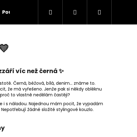
Hledat
Přihlášení
Nákupní
Poukazy
Doplňky
O nás
Kontakt
Ve
košík
💛
zzáří víc než černá ✨
totě. Černá, béžová, bílá, denim… známe to.
it, že má vyřešeno. Jenže pak si někdy obléknu
 proč to vlastně nedělám častěji?
ale i s náladou. Najednou mám pocit, že vypadám
 Nepotřebují žádné složité stylingové kouzlo.
Následující
ny