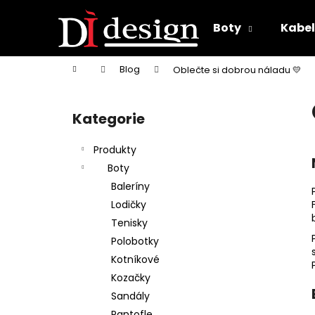
K
Přejít
na
o
Boty
Kabe
obsah
Zpět
Zpět
š
do
do
í
Domů
Blog
Oblečte si dobrou náladu 💛
k
obchodu
obchodu
P
o
Kategorie
Přeskočit
s
kategorie
t
Produkty
r
Boty
a
Baleríny
n
Lodičky
n
Tenisky
í
Polobotky
p
Kotníkové
a
Kozačky
n
Sandály
e
Pantofle