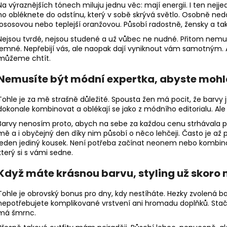
KRÉMOVÁ PODLOUHLÁ KABELKA NA
TMAVĚ HNĚDÁ P
Na výraznějších tónech miluju jednu věc: mají energii. I ten nejje
RAMENO SE ZLATÝM DETAILEM
RAMENO SE ZLA
ho obléknete do odstínu, který v sobě skrývá světlo. Osobně ne
1 199 Kč
1 199 Kč
lososovou nebo teplejší oranžovou. Působí radostně, žensky a tak
Nejsou tvrdé, nejsou studené a už vůbec ne nudné. Přitom nemus
jemné. Nepřebijí vás, ale naopak dají vyniknout vám samotným. A 
můžeme chtít.
Nemusíte být módní expertka, abyste mohl
Tohle je za mě strašně důležité. Spousta žen má pocit, že barvy js
dokonale kombinovat a oblékají se jako z módního editorialu. Al
Barvy nenosím proto, abych na sebe za každou cenu strhávala poh
mě a i obyčejný den díky nim působí o něco lehčeji. Často je až
jeden jediný kousek. Není potřeba začínat neonem nebo kombinac
který si s vámi sedne.
Když máte krásnou barvu, styling už skoro 
Tohle je obrovský bonus pro dny, kdy nestíháte. Hezky zvolená ba
nepotřebujete komplikované vrstvení ani hromadu doplňků. Stačí 
má šmrnc.