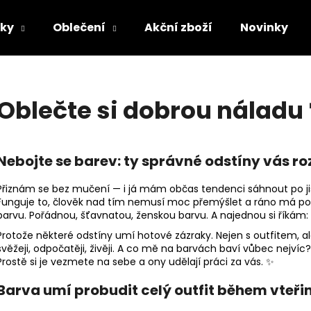
lky
Oblečení
Akční zboží
Novinky
Co potřebujete najít?
Oblečte si dobrou náladu 
HLEDAT
Nebojte se barev: ty správné odstíny vás ro
Doporučujeme
Přiznám se bez mučení — i já mám občas tendenci sáhnout po jis
Funguje to, člověk nad tím nemusí moc přemýšlet a ráno má poc
barvu. Pořádnou, šťavnatou, ženskou barvu. A najednou si říkám:
Protože některé odstíny umí hotové zázraky. Nejen s outfitem, 
svěžeji, odpočatěji, živěji. A co mě na barvách baví vůbec nejvíc?
Prostě si je vezmete na sebe a ony udělají práci za vás. ✨
Barva umí probudit celý outfit během vteři