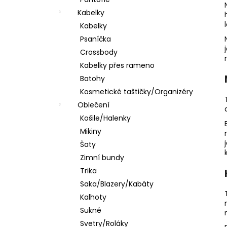
ELEGANTNÍ KRÉMOVÁ KABELKA SE
l
ZLATÝM ŘETÍZKEM
Kabelky
699 Kč
Kabelky
Psaníčka
Crossbody
Kabelky přes rameno
Batohy
Kosmetické taštičky/Organizéry
Oblečení
Košile/Halenky
Mikiny
Šaty
Zimní bundy
Trika
Saka/Blazery/Kabáty
Kalhoty
Sukně
Svetry/Roláky