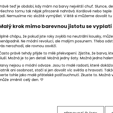
Právě teď je období, kdy mám na barvy největší chuť. Slunce, delš
všechno tomu tak nějak přirozeně nahrává. Korálové nebo teple
ladí. Nemusíme nic složitě vymýšlet. V létě si můžeme dovolit tu
Malý krok mimo barevnou jistotu se vyplatí
Úplně chápu, že pokud jste roky zvyklá na neutrální kousky, můžet
nenápadně. Ne módní revolucí, ale malým posunem. Třeba odstíne
vás nerozhodí, ale rovnou osvěží.
Často právě tehdy přijde to milé překvapení. Zjistíte, že barva, kt
sluší. Možná je to jen detail. Možná jedny šaty. Možná jedna halenk
Barvy nejsou o módní odvaze. Jsou to malé radosti, které dokáž
šatník ani osobnost, stačí si jen dovolit víc světla a hravosti. T
berte tohle jako malé přátelské pošťouchnutí. Zkuste to. Možná 
může změnit celý den. 💛