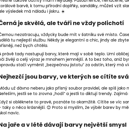
Přesně takové outfity mám nejraději. Působí lehce, nenuceně, ale
korálové barvě, k tomu přírodní doplňky, sandálky, můžeš vzít 
ale výsledek má náladu i jiskru. ☀️
Černá je skvělá, ale tváři ne vždy polichotí
Černou nezatracuju, vždycky bude mít v šatníku své místo. Čase
udělá tu nejlepší službu. Někdy je elegantní a chic, jindy ale zby
přísněji, než bych chtěla.
A právě tady nastupují barvy, které mají v sobě teplo. Umí obličej 
oči živěji a celý výraz je mnohem jemnější. A to bez toho, aniž 
opravdu stačí vyměnit „bezpečnou jistotu“ za odstín, který má ví
Nejhezčí jsou barvy, ve kterých se cítíte svá
Módu už dávno neberu jako přísný soubor pravidel, ale spíš jako ná
Neřeším, jestli se to zrovna „hodí“ a jestli to diktují trendy. Zají
Když si obléknete to pravé, poznáte to okamžitě. Cítíte se víc sa
– taky o něco krásnější. 😊 Proto si myslím, že výběr barev by mě
úkol navíc.
Na jaře a v létě dávají barvy největší smysl