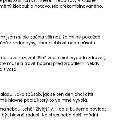
 přesto si jich všimnete. Třeba šaty v krásné
slaměný klobouk a hotovo. Nic překombinovaného,
m jsem si ale začala všímat, že mi ne pokaždé
tečně ztvrdne rysy, ubere lehkost nebo působí
doslova rozsvítit. Pleť vedle nich vypadá zdravěji,
byste musela trávit hodinu před zrcadlem. Někdy
c života.
ladu. Jako způsob, jak se ten den chci cítit.
má mě hlavně pocit, který to ve mně vyvolá.
ma sebou. Lehčí. Živější. A – co si budeme povídat
l být hlavně radost. Ne stres nebo další módní