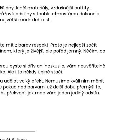
í dny, lehčí materiály, vzdušnější outfity…
 růžové odstíny s touhle atmosférou dokonale
 největší módní lehkost.
e mít z barev respekt. Proto je nejlepší začít
m, který je živější, ale pořád jemný. Něčím, co
erou byste si dřív ani nezkusila, vám neuvěřitelně
a. Ale i to někdy úplně stačí.
ou udělat velký efekt. Nemusíme kvůli nim měnit
akže pokud nad barvami už delší dobu přemýšlíte,
vás překvapí, jak moc vám jeden jediný odstín