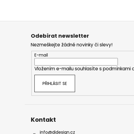
Z
á
Odebírat newsletter
p
Nezmeškejte žádné novinky či slevy!
a
t
E-mail
í
Vložením e-mailu souhlasíte s
podmínkami o
PŘIHLÁSIT SE
Kontakt
info
@
didesign.cz