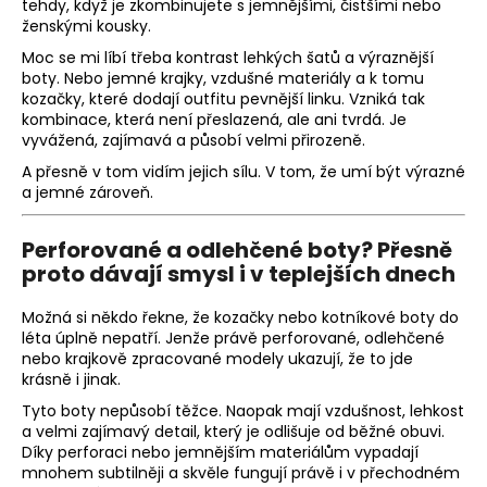
tehdy, když je zkombinujete s jemnějšími, čistšími nebo
ženskými kousky.
Moc se mi líbí třeba kontrast lehkých šatů a výraznější
boty. Nebo jemné krajky, vzdušné materiály a k tomu
kozačky, které dodají outfitu pevnější linku. Vzniká tak
kombinace, která není přeslazená, ale ani tvrdá. Je
vyvážená, zajímavá a působí velmi přirozeně.
A přesně v tom vidím jejich sílu. V tom, že umí být výrazné
a jemné zároveň.
Perforované a odlehčené boty? Přesně
proto dávají smysl i v teplejších dnech
Možná si někdo řekne, že kozačky nebo kotníkové boty do
léta úplně nepatří. Jenže právě perforované, odlehčené
nebo krajkově zpracované modely ukazují, že to jde
krásně i jinak.
Tyto boty nepůsobí těžce. Naopak mají vzdušnost, lehkost
a velmi zajímavý detail, který je odlišuje od běžné obuvi.
Díky perforaci nebo jemnějším materiálům vypadají
mnohem subtilněji a skvěle fungují právě i v přechodném