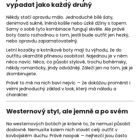
č
vypadat jako každý druhý
u
j
Někdy stačí opravdu málo. Jednoduché bílé šaty,
e
denimová sukně, lněná košile nebo úzké džíny s topem.
m
Samy o sobě tyto kombinace fungují skvěle. Ale právě
e
boty často rozhodnou o tom, jestli bude outfit jen hezký,
nebo opravdu zapamatovatelný.
Letní kozačky a kotníkové boty mají tu výhodu, že do
KRÉMOVÁ
outfitu okamžitě přinesou osobitost. Najednou je v něm
PODLOUHLÁ
něco navíc. Něco, co působí stylově, trochu bohémsky,
KABELKA
někdy romanticky, jindy odvážněji. Záleží jen na tom, jak je
NA
zkombinujete.
RAMENO
SE
Právě to mě na nich baví nejvíc — že dokážou proměnit i
ZLATÝM
velmi jednoduchý základ v look, který má náladu a
DETAILEM
charakter.
1
199
Kč
Westernový styl, ale jemně a po svém
Na
westernových botách
je krásné to, že nemusí působit
doslovně. Nemusíte kolem nich stavět celý outfit v
kovbojském duchu. Právě naopak — nejhezčí jsou často