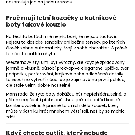
nezamiluje jen na jednu sezonu.
a
j
Proč mají letní kozačky a kotníkové
í
boty takové kouzlo
t
Na těchto botách mě nejvíc baví, že nejsou tuctové.
?
Nejsou to klasické sandálky ani běžné tenisky, po kterých
člověk sáhne automaticky. Mají v sobě charakter. A právě
ten často outfitu chybí.
Westernový styl umí být výrazný, ale když je zpracovaný
jemně a vkusně, působí překvapivě elegantně. Špička, tvar
HLEDAT
podpatku, perforování, krajkové nebo odlehčené detaily —
to všechno vytváří něco, co je zajímavé na první pohled,
ale stále velmi dobře nositelné.
Mám ráda, že tyto boty dokážou být nepřehlédnutelné, a
D
přitom nepůsobí přehnaně. Jsou jiné, ale pořád krásně
o
kombinovatelné. A přesně to z nich dělá kousek, který
p
může v šatníku hrát mnohem větší roli, než by se mohlo
o
zdát.
r
u
Když chcete outfit, který nebude