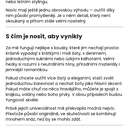
nebo letním stylingu.
Navíc mají ještě jednu obrovskou výhodu — outfit díky
nim působí promyšleněji. Je v něm detail, který není
okoukaný a přitom stále velmi nositelný.
S čím je nosit, aby vynikly
Za mě fungují nejlépe s kousky, které jim nechají prostor.
Krásně vypadají s krátkými i midi šaty, s denimem,
jednoduchými sukněmi nebo úzkými kalhotami. Velmi
hezky si rozumí s neutrálními tóny, přírodními materiály i
jemnější romantikou.
Pokud chcete outfit více čistý a elegantní, stačí zvolit
jednoduchou barevnost a nechat boty jako hlavní akcent.
Pokud máte chuť na něco hravějšího, můžete je spojit s
krajkou, volány nebo boho prvky. V obou případech budou
fungovat skvěle.
Právě jejich univerzálnost mě překvapila možná nejvíc.
Přestože působí originálně, ve skutečnosti se kombinují
mnohem snáz, než by se mohlo zdát.