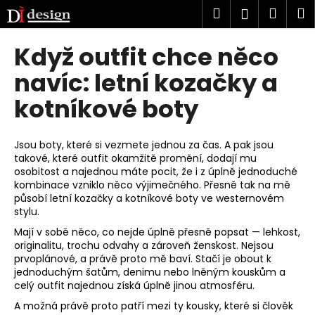
K
Přejít
Hledat
Náku
M
Přihlášen
na
o
obsah
Zpět
Zpět
košík
š
Když outfit chce něco
í
C
navíc: letní kozačky a
k
o
kotníkové boty
p
o
Jsou boty, které si vezmete jednou za čas. A pak jsou
t
takové, které outfit okamžitě promění, dodají mu
ř
osobitost a najednou máte pocit, že i z úplně jednoduché
e
kombinace vzniklo něco výjimečného. Přesně tak na mě
působí letní kozačky a kotníkové boty ve westernovém
b
stylu.
u
Mají v sobě něco, co nejde úplně přesně popsat — lehkost,
j
originalitu, trochu odvahy a zároveň ženskost. Nejsou
e
prvoplánové, a právě proto mě baví. Stačí je obout k
jednoduchým šatům, denimu nebo lněným kouskům a
t
celý outfit najednou získá úplně jinou atmosféru.
e
A možná právě proto patří mezi ty kousky, které si člověk
n