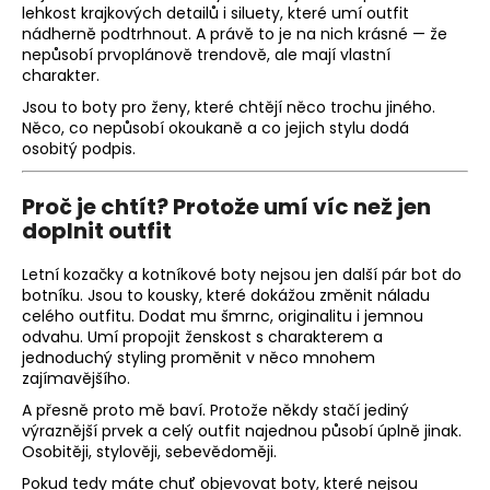
lehkost krajkových detailů i siluety, které umí outfit
nádherně podtrhnout. A právě to je na nich krásné — že
nepůsobí prvoplánově trendově, ale mají vlastní
charakter.
Jsou to boty pro ženy, které chtějí něco trochu jiného.
Něco, co nepůsobí okoukaně a co jejich stylu dodá
osobitý podpis.
Proč je chtít? Protože umí víc než jen
doplnit outfit
Letní kozačky
a
kotníkové boty
nejsou jen další pár bot do
botníku. Jsou to kousky, které dokážou změnit náladu
celého outfitu. Dodat mu šmrnc, originalitu i jemnou
odvahu. Umí propojit ženskost s charakterem a
jednoduchý styling proměnit v něco mnohem
zajímavějšího.
A přesně proto mě baví. Protože někdy stačí jediný
výraznější prvek a celý outfit najednou působí úplně jinak.
Osobitěji, stylověji, sebevědoměji.
Pokud tedy máte chuť objevovat boty, které nejsou