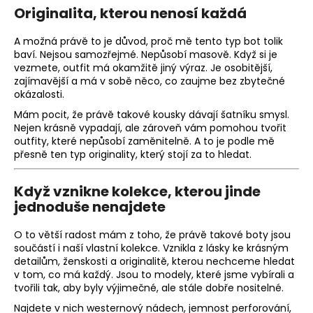
Originalita, kterou nenosí každá
A možná právě to je důvod, proč mě tento typ bot tolik
baví. Nejsou samozřejmé. Nepůsobí masově. Když si je
vezmete, outfit má okamžitě jiný výraz. Je osobitější,
zajímavější a má v sobě něco, co zaujme bez zbytečné
okázalosti.
Mám pocit, že právě takové kousky dávají šatníku smysl.
Nejen krásně vypadají, ale zároveň vám pomohou tvořit
outfity, které nepůsobí zaměnitelně. A to je podle mě
přesně ten typ originality, který stojí za to hledat.
Když vznikne kolekce, kterou jinde
jednoduše nenajdete
O to větší radost mám z toho, že právě takové boty jsou
součástí i naší vlastní kolekce. Vznikla z lásky ke krásným
detailům, ženskosti a originalitě, kterou nechceme hledat
v tom, co má každý. Jsou to modely, které jsme vybírali a
tvořili tak, aby byly výjimečné, ale stále dobře nositelné.
Najdete v nich westernový nádech, jemnost perforování,