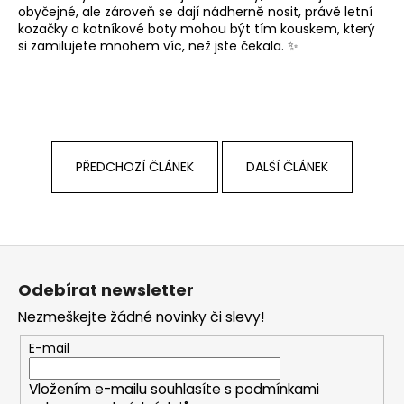
obyčejné, ale zároveň se dají nádherně nosit, právě letní
kozačky a kotníkové boty mohou být tím kouskem, který
si zamilujete mnohem víc, než jste čekala. ✨
PŘEDCHOZÍ ČLÁNEK
DALŠÍ ČLÁNEK
Z
á
Odebírat newsletter
p
Nezmeškejte žádné novinky či slevy!
a
t
E-mail
í
Vložením e-mailu souhlasíte s
podmínkami