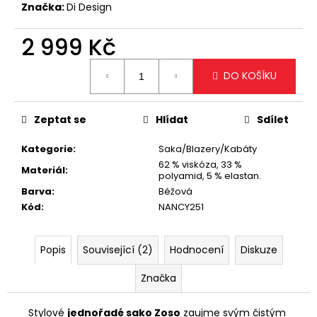
č
Značka:
Di Design
u
j
2 999 Kč
e
m
Měrná
DO KOŠÍKU
e
cena:
Zeptat se
Hlídat
Sdílet
STYLOVÁ
SVĚTLE
MODRÁ
Kategorie
:
Saka/Blazery/Kabáty
CROSSBODY
62 % viskóza, 33 %
KABELKA
Materiál
:
polyamid, 5 % elastan.
1
Barva
:
Béžová
499
Kód
:
NANCY251
Kč
Popis
Související (2)
Hodnocení
Diskuze
Značka
Stylové
jednořadé sako Zoso
zaujme svým čistým