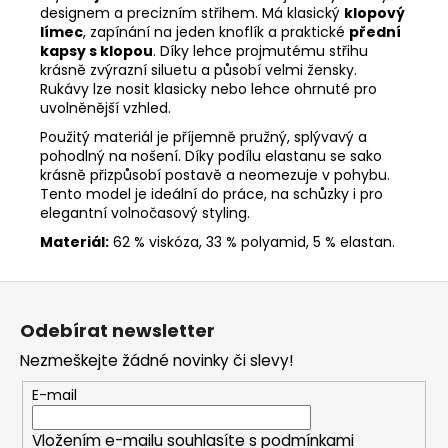
designem a precizním střihem. Má klasický
klopový
límec
, zapínání na jeden knoflík a praktické
přední
kapsy s klopou
. Díky lehce projmutému střihu
krásně zvýrazní siluetu a působí velmi žensky.
Rukávy lze nosit klasicky nebo lehce ohrnuté pro
uvolněnější vzhled.
Použitý materiál je příjemně pružný, splývavý a
pohodlný na nošení. Díky podílu elastanu se sako
krásně přizpůsobí postavě a neomezuje v pohybu.
Tento model je ideální do práce, na schůzky i pro
elegantní volnočasový styling.
Materiál:
62 % viskóza, 33 % polyamid, 5 % elastan.
Z
á
Odebírat newsletter
p
Nezmeškejte žádné novinky či slevy!
a
t
E-mail
í
Vložením e-mailu souhlasíte s
podmínkami