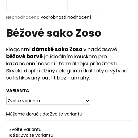
a
j
Průměrné
Neohodnoceno
Podrobnosti hodnocení
í
hodnocení
Béžové sako Zoso
produktu
t
je
?
0,0
z
Elegantní
dámské sako Zoso
v nadčasové
5
béžové barvě
je ideálním kouskem pro
hvězdiček.
každodenní nošení i formálnější příležitosti.
Skvěle doplní džíny i elegantní kalhoty a vytvoří
HLEDAT
sofistikovaný outfit bez námahy.
VARIANTA
D
o
p
Můžeme doručit do:
Zvolte variantu
o
r
Zvolte variantu
u
Kód:
Zvolte variantu