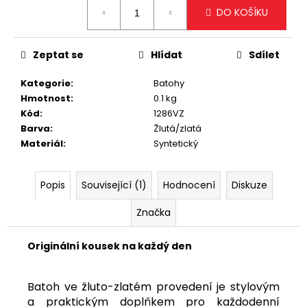
č
Měrná
DO KOŠÍKU
cena:
u
j
e
Zeptat se
Hlídat
Sdílet
m
e
Kategorie
:
Batohy
Hmotnost
:
0.1 kg
Kód
:
1286VZ
STYLOVÁ
BÍLÁ
Barva
:
Žlutá/zlatá
CROSSBODY
Materiál
:
Syntetický
KABELKA
1
499
Popis
Související (1)
Hodnocení
Diskuze
Kč
Značka
Originální kousek na každý den
Batoh ve žluto-zlatém provedení je stylovým
a praktickým doplňkem pro každodenní