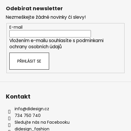
á
Odebírat newsletter
p
Nezmeškejte žádné novinky či slevy!
a
t
E-mail
í
Vložením e-mailu souhlasíte s
podmínkami
ochrany osobních údajů
PŘIHLÁSIT SE
Kontakt
info
@
didesign.cz
734 750 740
Sledujte nás na Facebooku
didesign_fashion