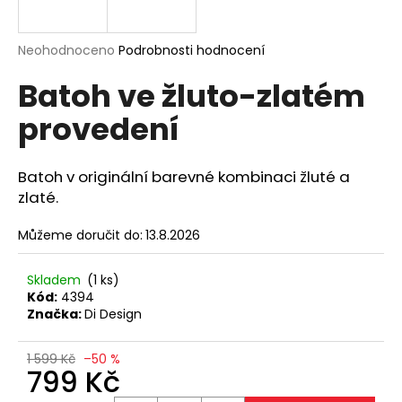
a
j
Průměrné
Neohodnoceno
Podrobnosti hodnocení
í
hodnocení
Batoh ve žluto-zlatém
produktu
t
je
?
provedení
0,0
z
5
hvězdiček.
Batoh v originální barevné kombinaci žluté a
zlaté.
HLEDAT
Můžeme doručit do:
13.8.2026
Skladem
(1 ks)
D
Kód:
4394
o
Značka:
Di Design
p
o
1 599 Kč
–50 %
r
799 Kč
u