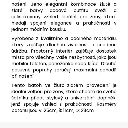
nošení. Jeho elegantní kombinace žluté a
zlaté barvy dodává outfitu svěží a
sofistikovaný vzhled. Ideální pro ženy, které
hledají spojení elegance a praktičnosti v
jednom
módním kousku.
Vyrobeno z kvalitního a odolného materiálu,
který zajišťuje dlouhou životnost a snadnou
údržbu. Prostorný interiér zajišťuje dostatek
místa pro všechny Vaše nezbytnosti, jako jsou
mobilní telefon, peněženka nebo klíče. Dlouhé
posuvné popruhy
zaručují maximální pohodlí
při nošení.
Tento batoh ve žluto-zlatém provedení je
ideální volbou pro ženy, které chcete do svého
šatníku přidat stylový a univerzální doplněk,
jenž spojuje vzhled s praktičností. Rozměry
batohu jsou V: 25cm, Š: 11cm, D: 28cm.
Z